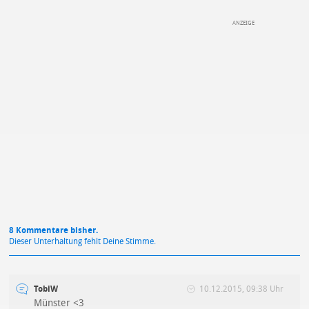
DEINE ANMERKUNG ZUM ARTIKEL
Mit Absendung stimmst du unseren
Datenschutzbestimmungen
zu
8 Kommentare bisher.
Dieser Unterhaltung fehlt Deine Stimme.
TobiW
10.12.2015, 09:38 Uhr
Münster <3