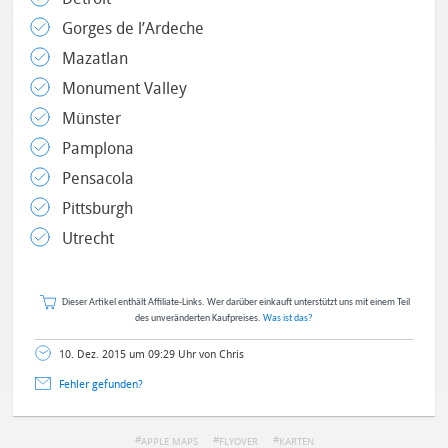
Gorges de l’Ardeche
Mazatlan
Monument Valley
Münster
Pamplona
Pensacola
Pittsburgh
Utrecht
Dieser Artikel enthält Affiliate-Links. Wer darüber einkauft unterstützt uns mit einem Teil
des unveränderten Kaufpreises.
Was ist das?
10. Dez. 2015 um 09:29 Uhr von Chris
Fehler gefunden?
APPLE MAPS
FLYOVER
KARTEN