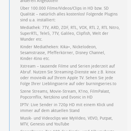
anderen Angeboten!
Über 100.000 Filme/Videos/Clips in HD bzw. SD
Qualität – natürlich alles kostenlos! Folgende Plugins
sind u.a. installiert:
Mediathek: 7TV, ARD, ZDF, RTL, VOX, RTL 2, RTL Nitro,
SuperRTL, Tele5, 7TV, Galileo, Clipfish, Welt der
Wunder etc.
Kinder Mediatheken: Kika+, Nickelodeon,
Sesamstrasse, Pfefferkörner, Disney Channel,
Kinder-Kino etc.
Xstream – tausende Filme und Serien jederzeit auf
Abruf. Nutzen Sie Streaming-Dienste wie z.B. kinox
oder movie4k auf Ihrem Apple TV. Sehen Sie jede
Folge Ihrer Lieblingsserie auf oder burningseries.to
Szene Streams, Movie-Stream, K1no, FilmPalast,
Popcornflix, Netzkino und Evonic in HD
IPTV: Live Sender in 720p HD mit einem Klick und
immer auf dem aktuellen Stand
Musik- und Videoclips wie MyVideo, VEVO, Putpat,
MTV, Genesis und YouTube