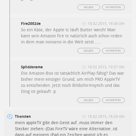
MELDEN
ANTWORTEN
Fire2002de
18.02.2015, 19:34 Uhr
So ein Käse, der Apple tc läuft Butter weich! Man
kann sein Amazon fire tv natürlich auch schon reden
in dem man nonsens in die Welt setzt…..
MELDEN
ANTWORTEN
Spliddorama
18.02.2015, 19:57 Uhr
Die Amazon-Box ist tatsächlich AirPlay-fähig? Das war
bisher mein einziger Grund, um mich PRO AppleTV
zu entscheiden. Jetzt noch Bildschirmsynch und das
Ding ist gekauft :p
MELDEN
ANTWORTEN
Thorsten
18.02.2015, 18:24 Uhr
mein appleTV gibt den Geist auf..muss immer den
Stecker ziehen:-(Das FireTV wäre eine Alternative..ist
dann auf meinem iPad ein Zeichen womit ich es