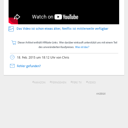
Das Video ist schon etwas älter, Netflix ist mittlerweile verfügbar
Dieser Artikel enthält Affiliate-Links. Wer darüber einkauft unterstützt uns mit einem Teil
des unveränderten Kaufpreises.
Was ist das?
18. Feb. 2015 um 18:12 Uhr von Chris
Fehler gefunden?
AMAZON
FERNSEHEN
FIRE TV
VIDEO
DEINE ANMERKUNG ZUM ARTIKEL