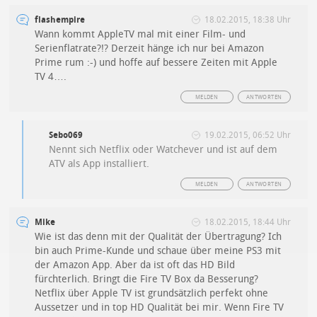
flashempire
18.02.2015, 18:38 Uhr
Wann kommt AppleTV mal mit einer Film- und
Serienflatrate?!? Derzeit hänge ich nur bei Amazon
Prime rum :-) und hoffe auf bessere Zeiten mit Apple
TV 4….
MELDEN
ANTWORTEN
Sebo069
19.02.2015, 06:52 Uhr
Nennt sich Netflix oder Watchever und ist auf dem
ATV als App installiert.
MELDEN
ANTWORTEN
Mike
18.02.2015, 18:44 Uhr
Wie ist das denn mit der Qualität der Übertragung? Ich
bin auch Prime-Kunde und schaue über meine PS3 mit
der Amazon App. Aber da ist oft das HD Bild
fürchterlich. Bringt die Fire TV Box da Besserung?
Netflix über Apple TV ist grundsätzlich perfekt ohne
Aussetzer und in top HD Qualität bei mir. Wenn Fire TV