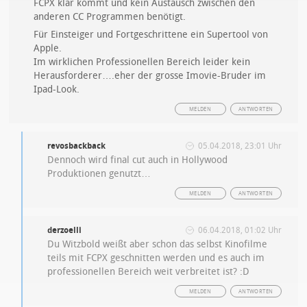
FCPX klar kommt und kein Austausch zwischen den
anderen CC Programmen benötigt.
Für Einsteiger und Fortgeschrittene ein Supertool von
Apple.
Im wirklichen Professionellen Bereich leider kein
Herausforderer….eher der grosse Imovie-Bruder im
Ipad-Look.
MELDEN
ANTWORTEN
revosbackback
05.04.2018, 23:01 Uhr
Dennoch wird final cut auch in Hollywood
Produktionen genutzt…
MELDEN
ANTWORTEN
derzoelli
06.04.2018, 01:02 Uhr
Du Witzbold weißt aber schon das selbst Kinofilme
teils mit FCPX geschnitten werden und es auch im
professionellen Bereich weit verbreitet ist? :D
MELDEN
ANTWORTEN