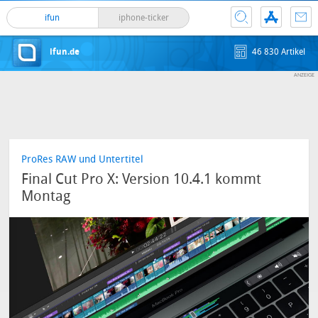
ifun
iphone-ticker
ifun.de
46 830 Artikel
ProRes RAW und Untertitel
Final Cut Pro X: Version 10.4.1 kommt
Montag