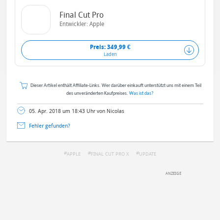
Final Cut Pro
Entwickler:
Apple
Preis: 349,99 €
Laden
Dieser Artikel enthält Affiliate-Links. Wer darüber einkauft unterstützt uns mit einem Teil
des unveränderten Kaufpreises.
Was ist das?
05. Apr. 2018 um 18:43 Uhr von Nicolas
Fehler gefunden?
APPLE
FINAL CUT PRO X
UPDATE
DEINE ANMERKUNG ZUM ARTIKEL