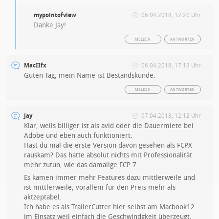
mypointofview
06.04.2018, 12:20 Uhr
Danke Jay!
MELDEN
ANTWORTEN
MacIIfx
06.04.2018, 17:13 Uhr
Guten Tag, mein Name ist Bestandskunde.
MELDEN
ANTWORTEN
Jay
07.04.2018, 12:12 Uhr
Klar, weils billiger ist als avid oder die Dauermiete bei
Adobe und eben auch funktioniert.
Hast du mal die erste Version davon gesehen als FCPX
rauskam? Das hatte absolut nichts mit Professionalität
mehr zutun, wie das damalige FCP 7.
Es kamen immer mehr Features dazu mittlerweile und
ist mittlerweile, vorallem für den Preis mehr als
aktzeptabel.
Ich habe es als TrailerCutter hier selbst am Macbook12
im Einsatz weil einfach die Geschwindgkeit überzeugt,