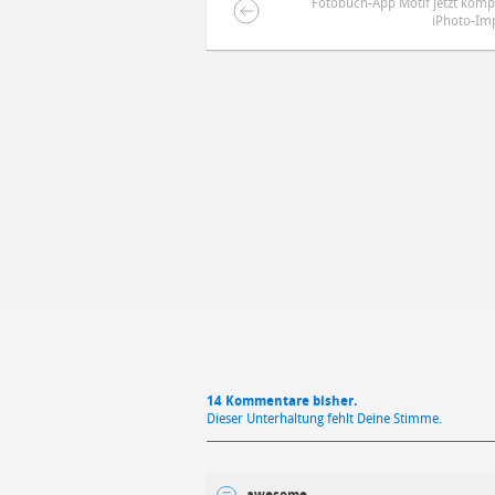
Fotobuch-App Motif jetzt komp
iPhoto-Im
DEINE ANMERKUNG ZUM ARTIKEL
Mit Absendung stimmst du unse
14 Kommentare bisher.
Dieser Unterhaltung fehlt Deine Stimme.
awesome