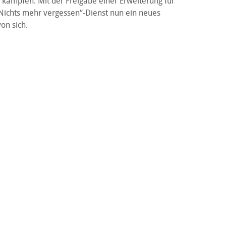
 kämpfen. Mit der Freigabe einer Erweiterung für
„Nichts mehr vergessen“-Dienst nun ein neues
on sich.