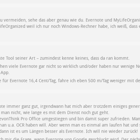
zu vermeiden, sehe das aber genau wie du. Evernote und MyLifeOrgan
ifeOrganized weil ich nur noch Windows-Rechner habe, ich weiß, das
ste Tool seiner Art – zumindest kenne keines, dass da ran kommt.
en viele Evernote gar nicht so wirklich und/oder haben nur wenige No
-App.
e für Evernote 16,4 Cent/Tag, fahre ich eben 500 m/Tag weniger mit d
note immer ganz gut, irgendwann hat mich aber trotzdem einiges gener
ß man nicht, wie lange es mit dem Dienst noch gut geht.
DevonThink Pro Office umgestiegen und bin damit super zufrieden. Man
man u.a. OCR haben will. Aber wenn man es einmal am laufen hat und 
dann ist es um Längen besser als Evernote. Ich will nie wieder zurück!
ch mir die Frage, wann Evernote von Google geschluckt wird. Der nächs