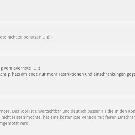
te nicht zu benutzen…;))))
weg vom evernote … :)
ächtig, hats am ende nur mehr restriktionen und einschränkungen geg
ernote. Das Tool ist unverzichtbar und deutlich besser als die in den
 nicht leisten möchte, hat eine kostenlose Version mit fairen Einschr
mgemotzt wird.