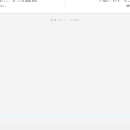
lett auf Deutsch und mit
Mediencenter Plex w
port
üb
EVERNOTE
GMAIL
ren
Datenschutzbestimmungen
zu