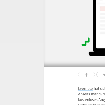
Evernote
hat sic
Abseits manövrie
kostenloses An