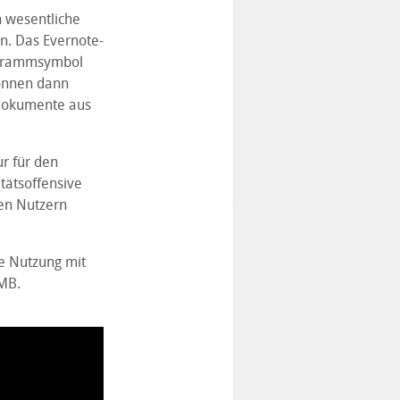
h wesentliche
n. Das Evernote-
rogrammsymbol
können dann
 Dokumente aus
r für den
tätsoffensive
den Nutzern
ie Nutzung mit
MB.