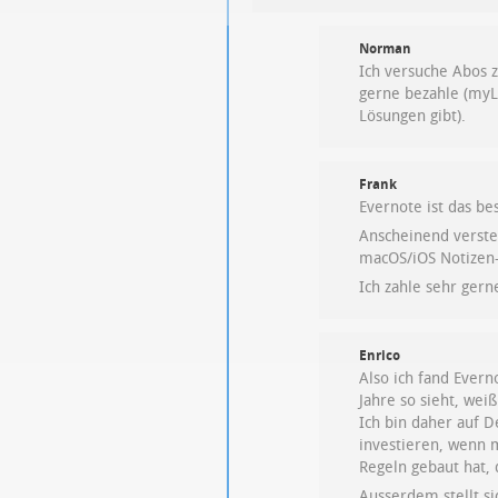
Norman
Ich versuche Abos 
gerne bezahle (myL
Lösungen gibt).
Frank
Evernote ist das be
Anscheinend versteh
macOS/iOS Notizen
Ich zahle sehr gern
Enrico
Also ich fand Ever
Jahre so sieht, wei
Ich bin daher auf 
investieren, wenn 
Regeln gebaut hat, 
Ausserdem stellt si