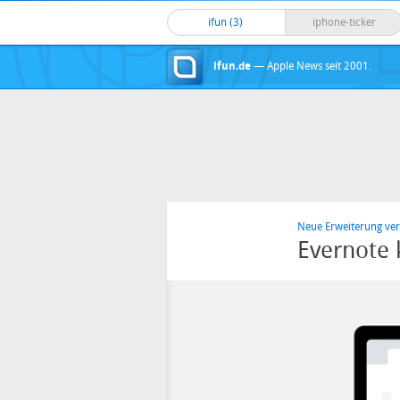
ifun (3)
iphone-ticker
ifun.de
— Apple News seit 2001.
Neue Erweiterung ver
Evernote 