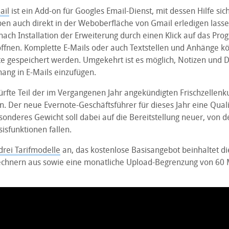
ail
ist ein Add-on für Googles Email-Dienst, mit dessen Hilfe sic
en auch direkt in der Weboberfläche von Gmail erledigen lasse
 nach Installation der Erweiterung durch einen Klick auf das P
 öffnen. Komplette E-Mails oder auch Textstellen und Anhänge 
ote gespeichert werden. Umgekehrt ist es möglich, Notizen und
ang in E-Mails einzufügen.
rfte Teil der im Vergangenen Jahr angekündigten Frischzellenku
n. Der neue Evernote-Geschäftsführer für dieses Jahr eine Quali
sonderes Gewicht soll dabei auf die Bereitstellung neuer, von 
isfunktionen fallen.
drei Tarifmodelle
an, das kostenlose Basisangebot beinhaltet d
echnern aus sowie eine monatliche Upload-Begrenzung von 60 