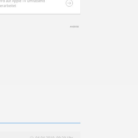
ird auf Apple TV umfassend
erarbeitet
04.04.2019, 09:29 Uhr