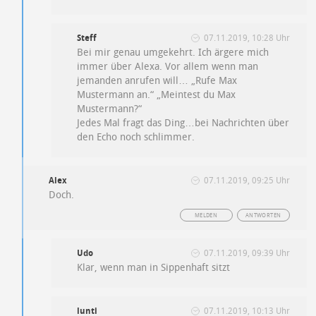
Steff
07.11.2019, 10:28 Uhr
Bei mir genau umgekehrt. Ich ärgere mich
immer über Alexa. Vor allem wenn man
jemanden anrufen will… „Rufe Max
Mustermann an.“ „Meintest du Max
Mustermann?“
Jedes Mal fragt das Ding…bei Nachrichten über
den Echo noch schlimmer.
Alex
07.11.2019, 09:25 Uhr
Doch.
MELDEN
ANTWORTEN
Udo
07.11.2019, 09:39 Uhr
Klar, wenn man in Sippenhaft sitzt
lunti
07.11.2019, 10:13 Uhr