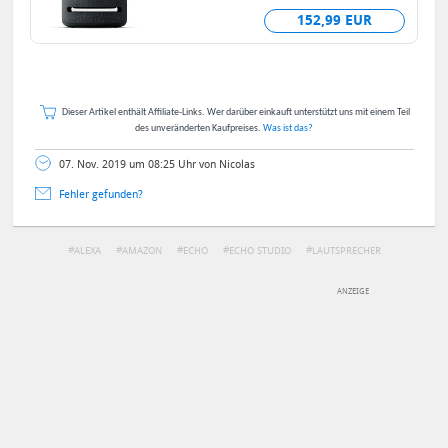
geboten haben – mit Dolby
152,99 EUR
Atmos...
Dieser Artikel enthält Affiliate-Links. Wer darüber einkauft unterstützt uns mit einem Teil
des unveränderten Kaufpreises.
Was ist das?
07. Nov. 2019 um 08:25 Uhr von Nicolas
Fehler gefunden?
ALEXA
AMAZON
ECHO
ECHO STUDIO
LAUTSPRECHER
SPEAKER
DEINE ANMERKUNG ZUM ARTIKEL
Mit Absendung stimmst du unseren
Datenschutzbestimmungen
zu