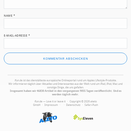
NAME
*
E-MAIL-ADRESSE
*
ifun.de ist das dienstälteste europäische Onlineportal rund um Apples Lifestyle-Produkte.
Wir informieren täglich über Aktuelles und Interessantes aus der Welt rund um iPad, iPod, Mac und
sonstige Dinge, die uns gefallen.
Insgesamt haben wir 46830 Artikel in den vergangenen 9055 Tagen veröffentlicht. Und es
werden täglich mehr.
ifun.de — Love it or leave it · Copyright © 2026 aketo
GmbH ·
Impressum
·
·
Datenschutz
·
Safari-Push