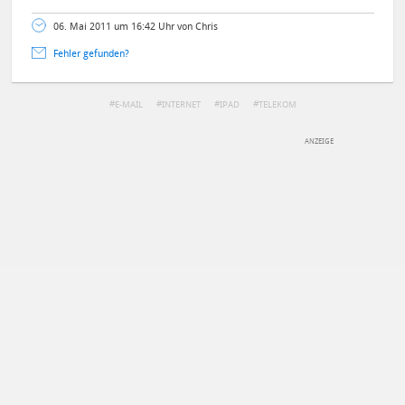
06. Mai 2011 um 16:42 Uhr von Chris
Fehler gefunden?
E-MAIL
INTERNET
IPAD
TELEKOM
DEINE ANMERKUNG ZUM ARTIKEL
Mit Absendung stimmst du unseren
Datenschutzbestimmungen
zu