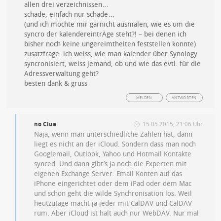
allen drei verzeichnissen…
schade, einfach nur schade…
(und ich möchte mir garnicht ausmalen, wie es um die
syncro der kalendereintrÄge steht?! – bei denen ich
bisher noch keine ungereimtheiten feststellen konnte)
zusatzfrage: ich weiss, wie man kalender über Synology
syncronisiert, weiss jemand, ob und wie das evtl. für die
Adressverwaltung geht?
besten dank & gruss
MELDEN
ANTWORTEN
no Clue
15.05.2015, 21:06 Uhr
Naja, wenn man unterschiedliche Zahlen hat, dann
liegt es nicht an der iCloud. Sondern dass man noch
Googlemail, Outlook, Yahoo und Hotmail Kontakte
synced. Und dann gibt’s ja noch die Experten mit
eigenen Exchange Server. Email Konten auf das
iPhone eingerichtet oder dem iPad oder dem Mac
und schon geht die wilde Synchronisation los. Weil
heutzutage macht ja jeder mit CalDAV und CalDAV
rum. Aber iCloud ist halt auch nur WebDAV. Nur mal