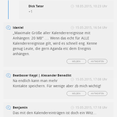
Dick Tator
18.05.2015, 10:23 Uhr
+1
ldaniel
15.05.2015, 16:54 Uhr
„Maximale Größe aller Kalenderereignisse mit
Anhängen: 20 MB“ …. Wenn das echt für ALLE
Kalenderereignisse gilt, wird es schnell eng. Kenne
genug Leute, die gern Aganda etc dem Ereignis
anhängen.
MELDEN
ANTWORTEN
Beatboxer Keypi | Alexander Benedikt
15.05.2015, 17:08 Uhr
Na endlich kann man mehr
Kontakte speichern. Für wenige aber zb mich wichtig!
MELDEN
ANTWORTEN
Benjamin
15.05.2015, 17:18 Uhr
Das mit den Kalendereinträgen ist doch ein Witz…