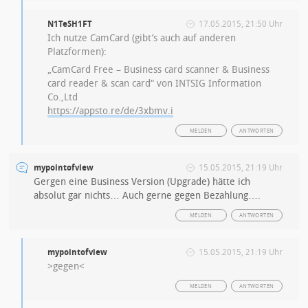
N1TeSH1FT
17.05.2015, 21:50 Uhr
Ich nutze CamCard (gibt’s auch auf anderen
Platzformen):
„CamCard Free – Business card scanner & Business
card reader & scan card“ von INTSIG Information
Co.,Ltd
https://appsto.re/de/3xbmv.i
MELDEN
ANTWORTEN
mypointofview
15.05.2015, 21:19 Uhr
Gergen eine Business Version (Upgrade) hätte ich
absolut gar nichts… Auch gerne gegen Bezahlung….
MELDEN
ANTWORTEN
mypointofview
15.05.2015, 21:19 Uhr
>gegen<
MELDEN
ANTWORTEN