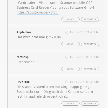
„Cardreader – Visitenkarten Scanner (mobile OCR
Business Card Reader)“ von x-root Software GmbH
https://appsto.re/de/Kbf6t.i
MELDEN
ANTWORTEN
AppleUser
15.05.2015, 21:40 Uhr
Das ware echt mal gut – iFun
MELDEN
ANTWORTEN
ramsesp
16.05.2015, 06:23 Uhr
Cardreader
MELDEN
ANTWORTEN
FrunTsee
16.05.2015, 09:33 Uhr
Ich scanne Visitenkarten mit Xing -klappt ganz gut.
Sucht nicht nur in Xing nach dem Kontakt sondern
legt ihn auch gleich ordentlich ab.
MELDEN
ANTWORTEN