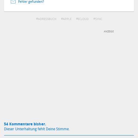
Fehler gefunden?
ADRESSBUCH
APPLE
ICLOUD
SYNC
DEINE ANMERKUNG ZUM ARTIKEL
Mit Absendung stimmst du unseren
Datenschutzbestimmungen
zu
54 Kommentare bisher.
Dieser Unterhaltung fehlt Deine Stimme.