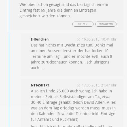
Wie oben schon gesagt sind das bei täglich einem
Eintrag fast 69 Jahre die dann an Einträgen
gespeichert werden können.
MELDEN
ANTWORTEN
IHörnchen
16.05.2015, 10:41 Uhr
Das hat nichts mit „wichtig“ zu tun. Denkt mal
an einen Aussendienstler der hat locker 10
Termine am Tag – und er möchte evtl. auch 8
Jahre zurückschauen können… Ich übrigens
auch….
N1TeSH1FT
17.05.2015, 21:47 Uhr
Also ich finde 25.000 auch wenig. Ich habe in
meiner Zeit als Selbstständiger am Tag etwa
30-40 Einträge gehabt. (Nach David Allen: Alles
was an dem Tag erledigt werden muss, muss in
den Kalender. Sowie die Termine inkl. Einträge
für Anfahrt und Rückfahrt)
Jetzt bin ich nicht mehr selbständig und habe