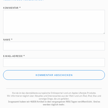
KOMMENTAR
*
NAME
*
E-MAIL-ADRESSE
*
ifun.de ist das dienstälteste europäische Onlineportal rund um Apples Lifestyle-Produkte.
Wir informieren täglich über Aktuelles und Interessantes aus der Welt rund um iPad, iPod, Mac und
sonstige Dinge, die uns gefallen.
Insgesamt haben wir 46830 Artikel in den vergangenen 9056 Tagen veröffentlicht. Und es
werden täglich mehr.