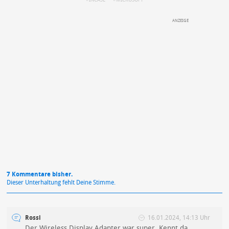
INCASE
MICROSOFT
DEINE ANMERKUNG ZUM ARTIKEL
Mit Absendung stimmst du unseren
Datenschutzbestimmungen
zu
7 Kommentare bisher.
Dieser Unterhaltung fehlt Deine Stimme.
Rossi
16.01.2024, 14:13 Uhr
Der Wireless Display Adapter war super. Kennt da