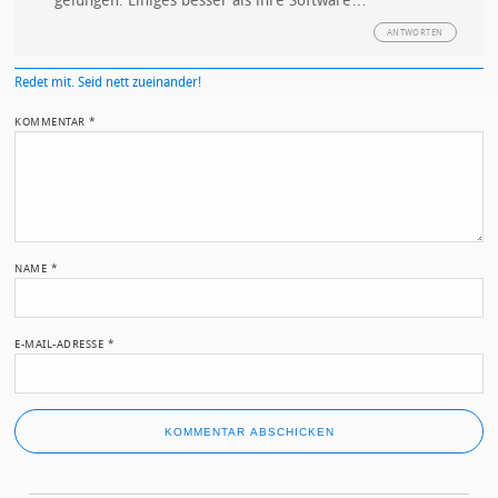
gelungen. Einiges besser als ihre Software…
ANTWORTEN
Redet mit. Seid nett zueinander!
KOMMENTAR
*
NAME
*
E-MAIL-ADRESSE
*