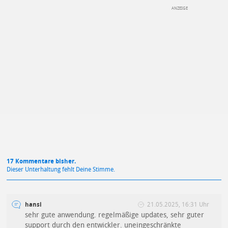
DEINE ANMERKUNG ZUM ARTIKEL
Mit Absendung stimmst du unseren
Datenschutzbestimmungen
zu
17 Kommentare bisher.
Dieser Unterhaltung fehlt Deine Stimme.
hansi
21.05.2025, 16:31 Uhr
sehr gute anwendung. regelmäßige updates, sehr guter
support durch den entwickler. uneingeschränkte