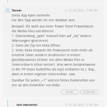
Tanner
21.05.2025, 17:26 Uhr
Diese App kann vielmehr.
Für den Tipp werdet ihr mir dankbar sein:
Beispiel: Ihr wollt aus einer Power Point Präsentation
die Media Files extrahieren.
1. Dateiendung „pptx“ manuell hart auf „zip“ ändern.
(Warnungen ignorieren)
2. Dann die Zip mit Keka öffnen
3. Voila: Keka entpackt die Powerpoint nicht mehr als
einzelne Datei sondern strukturiert in einem
gleichbenamten Ordner mit allen Media files in
Unterordnern schon sortiert. Also wenn beispielsweise
in der PP-Datei Audiofiles als mp3 enthalten ist z. Bsp.,
dann in einem eigenen Unterordner. usw.
Dankbar für jeden „+1“ und ein fettes Dankeschön von
mir an den Entwickler von Keka.
MELDEN
ANTWORTEN
toni maccaroni
21.05.2025, 17:58 Uhr