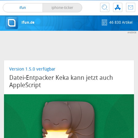
ifun
iphone-ticker
ifun.de
46 830 Artikel
Version 1.5.0 verfügbar
Datei-Entpacker Keka kann jetzt auch
AppleScript