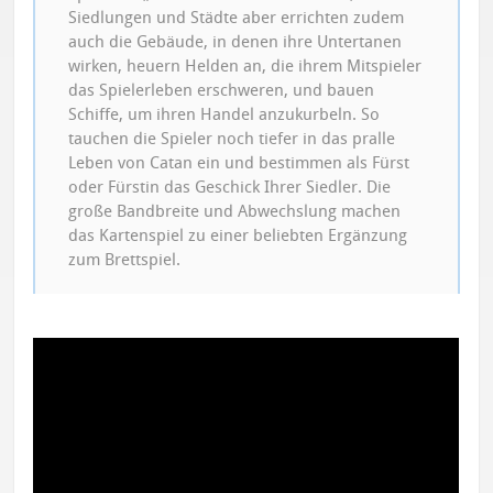
Siedlungen und Städte aber errichten zudem
auch die Gebäude, in denen ihre Untertanen
wirken, heuern Helden an, die ihrem Mitspieler
das Spielerleben erschweren, und bauen
Schiffe, um ihren Handel anzukurbeln. So
tauchen die Spieler noch tiefer in das pralle
Leben von Catan ein und bestimmen als Fürst
oder Fürstin das Geschick Ihrer Siedler. Die
große Bandbreite und Abwechslung machen
das Kartenspiel zu einer beliebten Ergänzung
zum Brettspiel.