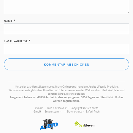
NAME
*
E-MAIL-ADRESSE
*
ifun.de ist das dienstälteste europäische Onlineportal rund um Apples Lifestyle-Produkte.
Wir informieren täglich über Aktuelles und Interessantes aus der Welt rund um iPad, iPod, Mac und
sonstige Dinge, die uns gefallen.
Insgesamt haben wir 46830 Artikel in den vergangenen 9056 Tagen veröffentlicht. Und es
werden täglich mehr.
ifun.de — Love it or leave it · Copyright © 2026 aketo
GmbH ·
Impressum
·
·
Datenschutz
·
Safari-Push