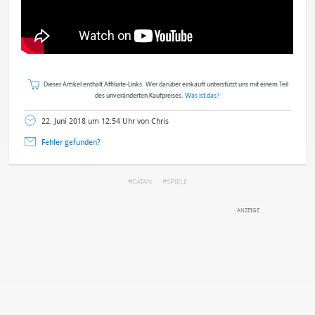
Dieser Artikel enthält Affiliate-Links. Wer darüber einkauft unterstützt uns mit einem Teil
des unveränderten Kaufpreises.
Was ist das?
22. Juni 2018 um 12:54 Uhr von Chris
Fehler gefunden?
CATAN
SPIELE
DEINE ANMERKUNG ZUM ARTIKEL
Mit Absendung stimmst du unseren