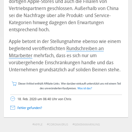
dortigen Apple-Stores und auch die Filialen von
Vertriebspartnern geschlossen. Außerhalb von China
sei die Nachfrage über alle Produkt- und Service-
Kategorien hinweg dagegen den Erwartungen
entsprechend hoch.
Apple betont in der Stellungnahme ebenso wie einem
begleitend veröffentlichten
Rundschreiben an
Mitarbeiter
mehrfach, dass es sich nur um
vorübergehende Einschränkungen handle und das
Unternehmen grundsätzlich auf soliden Beinen stehe.
Dieser Artikel enthält Affiliate-Links. Wer darüber einkauft unterstützt uns mit einem Teil
des unveränderten Kaufpreises.
Was ist das?
18. Feb. 2020 um 06:40 Uhr von Chris
Fehler gefunden?
APPLE
CORONAVIRUS
GEWINNWARNUNG