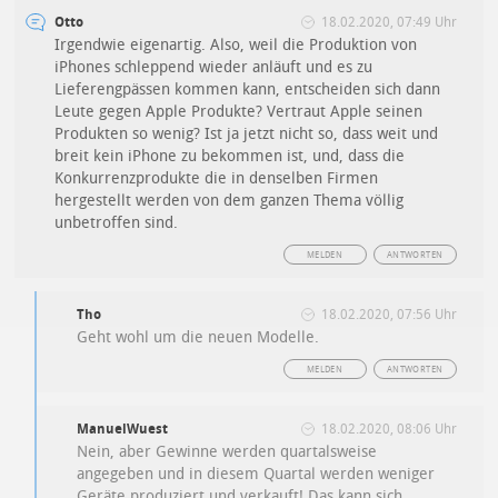
Otto
18.02.2020, 07:49 Uhr
Irgendwie eigenartig. Also, weil die Produktion von
iPhones schleppend wieder anläuft und es zu
Lieferengpässen kommen kann, entscheiden sich dann
Leute gegen Apple Produkte? Vertraut Apple seinen
Produkten so wenig? Ist ja jetzt nicht so, dass weit und
breit kein iPhone zu bekommen ist, und, dass die
Konkurrenzprodukte die in denselben Firmen
hergestellt werden von dem ganzen Thema völlig
unbetroffen sind.
MELDEN
ANTWORTEN
Tho
18.02.2020, 07:56 Uhr
Geht wohl um die neuen Modelle.
MELDEN
ANTWORTEN
ManuelWuest
18.02.2020, 08:06 Uhr
Nein, aber Gewinne werden quartalsweise
angegeben und in diesem Quartal werden weniger
Geräte produziert und verkauft! Das kann sich