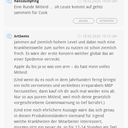
Hansdumpfing
18.02.2020, 14:50 Uhr
Eine Runde Mitleid … oh Leute kommt auf gehts
sammeln für Cook
MELDEN
ANTWORTEN
Art3emis
18.02.2020, 19:15 Uhr
Jammen auf ziemlich hohem Level und dabei noch eine
Krankheitswelle zum surfen zu nutzen ist schon ziemlich
frech. Es wäre der erste Konzern welcher global das an
einer Epedemie verreckt.
Apple du bis ja so was von arm – du hast mein volles
Mitleid.
(Und wenn du es noch in dem Jahrhundert fertig bringst
ein nicht vernietetes und verklebtes irreparabels MBP
herzustellen, dann kauf ich dir auch mal wieder eins ab.
Nur so aus purem Mitleid, weil mich deine gesetzlich
vorgeschriebene Gewinnwarnung so tief berührt.)
(Und eine noch ehrlichere Aussage wäre das sich genau
in diesen Produktionsländern niemand für irgend
welche Krankheiten der Mitarbeiter interessiert,
morgen sitzt ein neuer da, so für 12-14 Stunden am Tag)