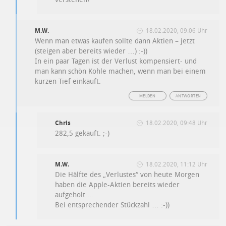
M.W.
18.02.2020, 09:06 Uhr
Wenn man etwas kaufen sollte dann Aktien – jetzt
(steigen aber bereits wieder …) :-))
In ein paar Tagen ist der Verlust kompensiert- und
man kann schön Kohle machen, wenn man bei einem
kurzen Tief einkauft.
MELDEN
ANTWORTEN
Chris
18.02.2020, 09:48 Uhr
282,5 gekauft. ;-)
M.W.
18.02.2020, 11:12 Uhr
Die Hälfte des „Verlustes“ von heute Morgen
haben die Apple-Aktien bereits wieder
aufgeholt …
Bei entsprechender Stückzahl … :-))