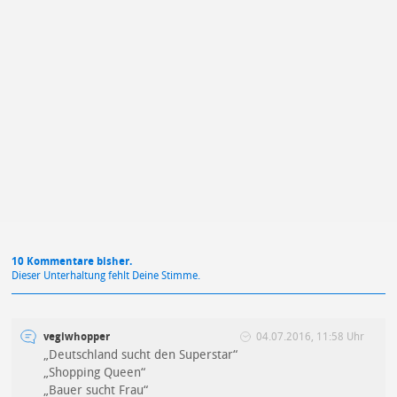
Mit Absendung stimmst du unseren
Datenschutzbestimmungen
zu
10 Kommentare bisher.
Dieser Unterhaltung fehlt Deine Stimme.
vegiwhopper
04.07.2016, 11:58 Uhr
„Deutschland sucht den Superstar“
„Shopping Queen“
„Bauer sucht Frau“