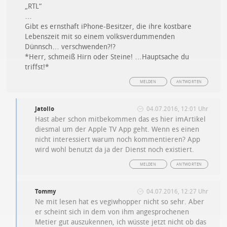
„RTL“
…
Gibt es ernsthaft iPhone-Besitzer, die ihre kostbare
Lebenszeit mit so einem volksverdummenden
Dünnsch… verschwenden?!?
*Herr, schmeiß Hirn oder Steine! …Hauptsache du
triffst!*
MELDEN
ANTWORTEN
Jatollo
04.07.2016, 12:01 Uhr
Hast aber schon mitbekommen das es hier imArtikel
diesmal um der Apple TV App geht. Wenn es einen
nicht interessiert warum noch kommentieren? App
wird wohl benutzt da ja der Dienst noch existiert.
MELDEN
ANTWORTEN
Tommy
04.07.2016, 12:27 Uhr
Ne mit lesen hat es vegiwhopper nicht so sehr. Aber
er scheint sich in dem von ihm angesprochenen
Metier gut auszukennen, ich wüsste jetzt nicht ob das