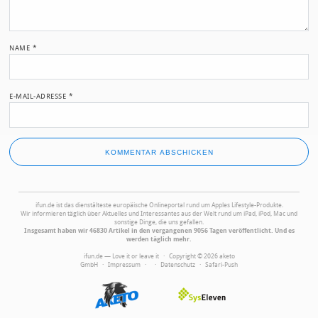
NAME
*
E-MAIL-ADRESSE
*
ifun.de ist das dienstälteste europäische Onlineportal rund um Apples Lifestyle-Produkte.
Wir informieren täglich über Aktuelles und Interessantes aus der Welt rund um iPad, iPod, Mac und
sonstige Dinge, die uns gefallen.
Insgesamt haben wir 46830 Artikel in den vergangenen 9056 Tagen veröffentlicht. Und es
werden täglich mehr.
ifun.de — Love it or leave it · Copyright © 2026 aketo
GmbH ·
Impressum
·
·
Datenschutz
·
Safari-Push