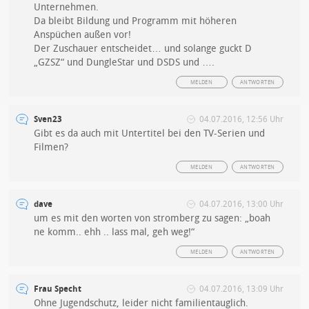
Unternehmen.
Da bleibt Bildung und Programm mit höheren
Anspüchen außen vor!
Der Zuschauer entscheidet… und solange guckt D
„GZSZ“ und DungleStar und DSDS und ….
MELDEN
ANTWORTEN
Sven23
04.07.2016, 12:56 Uhr
Gibt es da auch mit Untertitel bei den TV-Serien und
Filmen?
MELDEN
ANTWORTEN
dave
04.07.2016, 13:00 Uhr
um es mit den worten von stromberg zu sagen: „boah
ne komm.. ehh .. lass mal, geh weg!“
MELDEN
ANTWORTEN
Frau Specht
04.07.2016, 13:09 Uhr
Ohne Jugendschutz, leider nicht familientauglich.