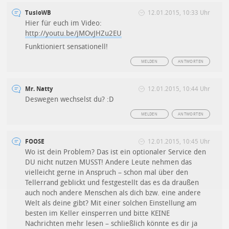
TusioWB
12.01.2015, 10:33 Uhr
Hier für euch im Video:
http://youtu.be/jMOvJHZu2EU
Funktioniert sensationell!
MELDEN
ANTWORTEN
Mr. Natty
12.01.2015, 10:44 Uhr
Deswegen wechselst du? :D
MELDEN
ANTWORTEN
FOOSE
12.01.2015, 10:45 Uhr
Wo ist dein Problem? Das ist ein optionaler Service den
DU nicht nutzen MUSST! Andere Leute nehmen das
vielleicht gerne in Anspruch – schon mal über den
Tellerrand geblickt und festgestellt das es da draußen
auch noch andere Menschen als dich bzw. eine andere
Welt als deine gibt? Mit einer solchen Einstellung am
besten im Keller einsperren und bitte KEINE
Nachrichten mehr lesen – schließlich könnte es dir ja