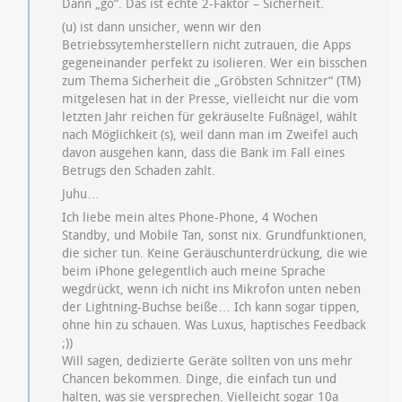
Dann „go“. Das ist echte 2-Faktor – Sicherheit.
(u) ist dann unsicher, wenn wir den
Betriebssytemherstellern nicht zutrauen, die Apps
gegeneinander perfekt zu isolieren. Wer ein bisschen
zum Thema Sicherheit die „Gröbsten Schnitzer“ (TM)
mitgelesen hat in der Presse, vielleicht nur die vom
letzten Jahr reichen für gekräuselte Fußnägel, wählt
nach Möglichkeit (s), weil dann man im Zweifel auch
davon ausgehen kann, dass die Bank im Fall eines
Betrugs den Schaden zahlt.
Juhu…
Ich liebe mein altes Phone-Phone, 4 Wochen
Standby, und Mobile Tan, sonst nix. Grundfunktionen,
die sicher tun. Keine Geräuschunterdrückung, die wie
beim iPhone gelegentlich auch meine Sprache
wegdrückt, wenn ich nicht ins Mikrofon unten neben
der Lightning-Buchse beiße… Ich kann sogar tippen,
ohne hin zu schauen. Was Luxus, haptisches Feedback
;))
Will sagen, dedizierte Geräte sollten von uns mehr
Chancen bekommen. Dinge, die einfach tun und
halten, was sie versprechen. Vielleicht sogar 10a