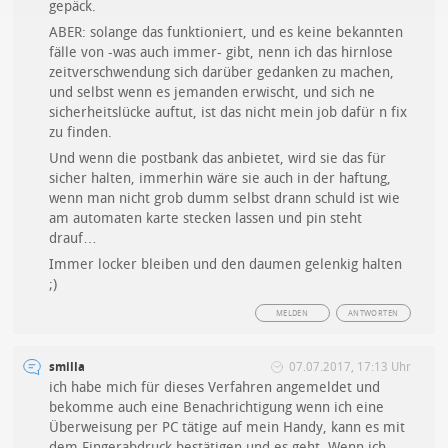
gepäck.
ABER: solange das funktioniert, und es keine bekannten
fälle von -was auch immer- gibt, nenn ich das hirnlose
zeitverschwendung sich darüber gedanken zu machen,
und selbst wenn es jemanden erwischt, und sich ne
sicherheitslücke auftut, ist das nicht mein job dafür n fix
zu finden.
Und wenn die postbank das anbietet, wird sie das für
sicher halten, immerhin wäre sie auch in der haftung,
wenn man nicht grob dumm selbst drann schuld ist wie
am automaten karte stecken lassen und pin steht
drauf…
Immer locker bleiben und den daumen gelenkig halten
;)
MELDEN
ANTWORTEN
smilla
07.07.2017, 17:13 Uhr
ich habe mich für dieses Verfahren angemeldet und
bekomme auch eine Benachrichtigung wenn ich eine
Überweisung per PC tätige auf mein Handy, kann es mit
dem Fingerabdruck bestätigen und es geht. Wenn ich