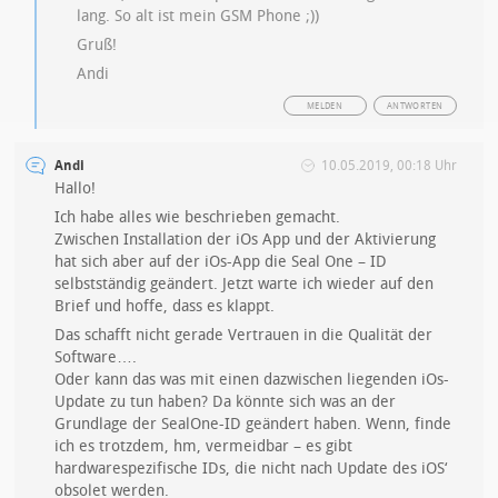
lang. So alt ist mein GSM Phone ;))
Gruß!
Andi
MELDEN
ANTWORTEN
Andi
10.05.2019, 00:18 Uhr
Hallo!
Ich habe alles wie beschrieben gemacht.
Zwischen Installation der iOs App und der Aktivierung
hat sich aber auf der iOs-App die Seal One – ID
selbstständig geändert. Jetzt warte ich wieder auf den
Brief und hoffe, dass es klappt.
Das schafft nicht gerade Vertrauen in die Qualität der
Software….
Oder kann das was mit einen dazwischen liegenden iOs-
Update zu tun haben? Da könnte sich was an der
Grundlage der SealOne-ID geändert haben. Wenn, finde
ich es trotzdem, hm, vermeidbar – es gibt
hardwarespezifische IDs, die nicht nach Update des iOS‘
obsolet werden.