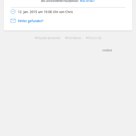
des unveränderten Kaufpreises.
Was ist das?
12. Jan. 2015 um 10:06 Uhr von Chris
Fehler gefunden?
ONLINE-BANKING
POSTBANK
TOUCH ID
DEINE ANMERKUNG ZUM ARTIKEL
Mit Absendung stimmst du unseren
Datenschutzbestimmungen
zu