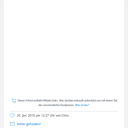
Dieser Artikel enthält Affiliate-Links. Wer darüber einkauft unterstützt uns mit einem Teil
des unveränderten Kaufpreises.
Was ist das?
20. Jan. 2015 um 12:27 Uhr von Chris
Fehler gefunden?