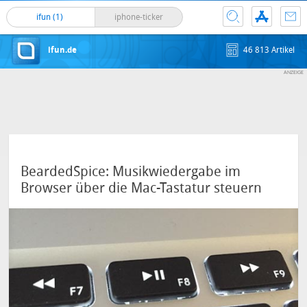
ifun (1)
iphone-ticker
ifun.de
46 813 Artikel
BeardedSpice: Musikwiedergabe im
Browser über die Mac-Tastatur steuern