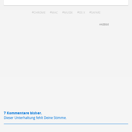
CHROME
MAC
MUSIK
OS X
SAFARI
DEINE ANMERKUNG ZUM ARTIKEL
Mit Absendung stimmst du unseren
Datenschutzbestimmungen
zu
7 Kommentare bisher.
Dieser Unterhaltung fehlt Deine Stimme.