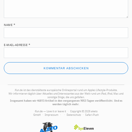
NAME
*
E-MAIL-ADRESSE
*
ifun.de ist das dienstälteste europäische Onlineportal rund um Apples Lifestyle-Produkte.
Wir informieren täglich über Aktuelles und Interessantes aus der Welt rund um iPad, iPod, Mac und
sonstige Dinge, die uns gefallen.
Insgesamt haben wir 46813 Artikel in den vergangenen 9053 Tagen veröffentlicht. Und es
werden täglich mehr.
ifun.de — Love it or leave it · Copyright © 2026 aketo
GmbH ·
Impressum
·
·
Datenschutz
·
Safari-Push