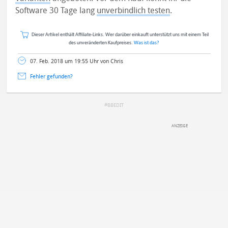
Software 30 Tage lang
unverbindlich testen
.
Dieser Artikel enthält Affiliate-Links. Wer darüber einkauft unterstützt uns mit einem Teil
des unveränderten Kaufpreises.
Was ist das?
07. Feb. 2018 um 19:55 Uhr von Chris
Fehler gefunden?
BBEDIT
DEINE ANMERKUNG ZUM ARTIKEL
Mit Absendung stimmst du unseren
Datenschutzbestimmungen
zu