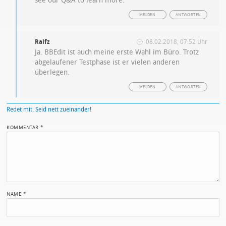
see our Q&A to learn more.“
MELDEN
ANTWORTEN
Ralfz
08.02.2018, 07:52 Uhr
Ja. BBEdit ist auch meine erste Wahl im Büro. Trotz
abgelaufener Testphase ist er vielen anderen
überlegen.
MELDEN
ANTWORTEN
Redet mit. Seid nett zueinander!
KOMMENTAR
*
NAME
*