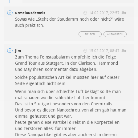
urmelausdemeis
14.02.2017, 22:57 Uhr
Sowas wie „Steht der Staudamm noch oder nicht?“ wäre
auch praktisch.
MELDEN
ANTWORTEN
Jim
15.02.2017, 08:47 Uhr
Zum Thema Feinstaubalarm empfehle ich die Folge
Grand Tour aus Stuttgart, in der Clarkson, Hammond
und May ihren Kommentar dazu abgeben.
Solche populistischen Artikel müssten hier auf dieser
Seite eigentlich nicht sein.
Wenn man sich über schlechte Luft beklagt sollte man
mal schauen wo die schlechte Luft her kommt.
Das ist in Stuttgart besonders von den Chemtrails.
Und bevor es diesen Nanoschrott von allem gab hat man
einmal gehustet und gut war,
heute gehen diese Partikel direkt in die Körperzellen
und zerstören alles, für immer.
Diese Nanopartikel gibt es aber auch erst in diesem