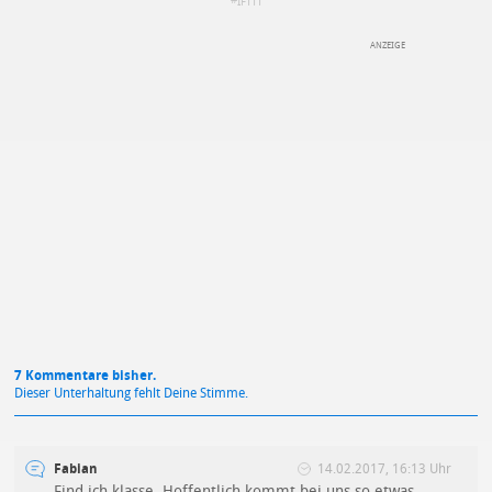
IFTTT
DEINE ANMERKUNG ZUM ARTIKEL
Mit Absendung stimmst du unseren
Datenschutzbestimmungen
zu
7 Kommentare bisher.
Dieser Unterhaltung fehlt Deine Stimme.
Fabian
14.02.2017, 16:13 Uhr
Find ich klasse. Hoffentlich kommt bei uns so etwas