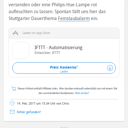
versenden oder eine Philips-Hue-Lampe rot
aufleuchten zu lassen. Spontan fällt uns hier das
Stuttgarter Dauerthema
Feinstaubalarm
ein.
Laden im App Store
IFTTT - Automatisierung
Entwickler:
IFTTT
+
Preis: Kostenlos
Laden
Dieser Artikel enthält Affiliate-Links. Wer darüber einkauft unterstützt uns mit einem Teil
des unveränderten Kaufpreises.
Was ist das?
14. Feb. 2017 um 15:34 Uhr von Chris
Fehler gefunden?