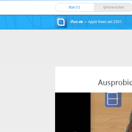
ifun (1)
iphone-ticker
ifun.de
— Apple News seit 2001.
Ausprobie