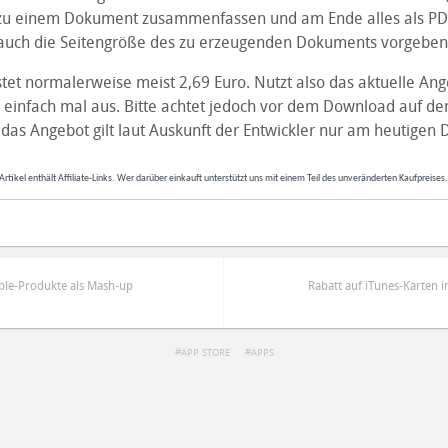
zu einem Dokument zusammenfassen und am Ende alles als PDF
h auch die Seitengröße des zu erzeugenden Dokuments vorgeben
tet normalerweise meist 2,69 Euro. Nutzt also das aktuelle An
p einfach mal aus. Bitte achtet jedoch vor dem Download auf de
 das Angebot gilt laut Auskunft der Entwickler nur am heutigen 
Artikel enthält Affiliate-Links. Wer darüber einkauft unterstützt uns mit einem Teil des unveränderten Kaufpreises
ple-Produkte als Mash-up
Rabatt auf iTunes-Karten i
APP STORE
APPS
ren
Datenschutzbestimmungen
zu