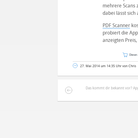
mehrere Scans 
dabei lässt sic
PDF Scanner
kos
probiert die Ap
anzeigten Preis,
Dieser 
27. Mai 2014 um 14:35 Uhr von Chris
Das kommt dir bekannt vor? Ap
DEINE ANMERKUNG ZUM ARTIKEL
Mit Absendung stimmst du unse