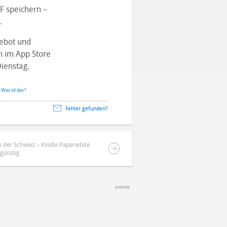
 speichern –
.
gebot und
n im App Store
Dienstag.
.
Was ist das?
Fehler gefunden?
n der Schweiz – Kindle Paperwhite
günstig