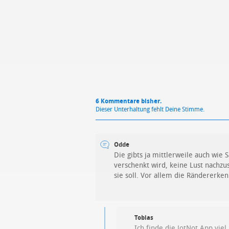
6 Kommentare bisher.
Dieser Unterhaltung fehlt Deine Stimme.
Odde
Die gibts ja mittlerweile auch wie
verschenkt wird, keine Lust nachzu
sie soll. Vor allem die Rändererkenn
Tobias
Ich finde die JotNot App vie