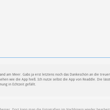
 Sand am Meer. Gabs ja erst letztens noch das Dankeschön an die treue
sehen wie die App hieß. Ich nutze selbst die App von Readdle. Die läs
ung in Echtzeit gefällt.
l besser. Dort kann man die Fotografien im Nachhinein wieder bearbei