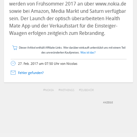
werden von Frühsommer 2017 an über www.nokia.de
sowie bei Amazon, Media Markt und Saturn verfügbar
sein. Der Launch der optisch überarbeiteten Health
Mate App und der Verkaufsstart für die Einsteiger-
Waagen erfolgen zeitgleich zum Rebranding.
Dieser Artikel enthält Affiliate-Links. Wer darüber einkauft unterstützt uns mit einem Teil
des unveränderten Kaufpreises.
Was ist das?
27. Feb. 2017 um 07:50 Uhr von Nicolas
Fehler gefunden?
NOKIA
WITHINGS
ZUBEHÖR
DEINE ANMERKUNG ZUM ARTIKEL