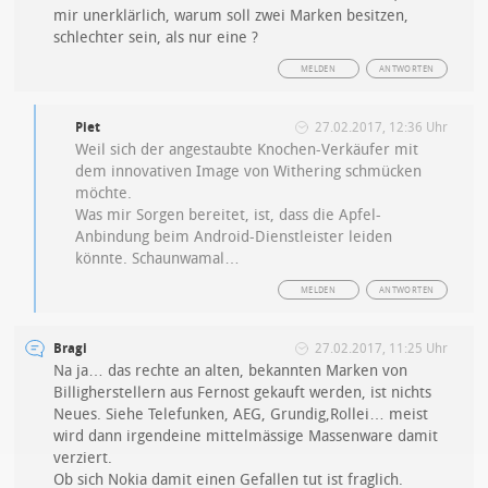
mir unerklärlich, warum soll zwei Marken besitzen,
schlechter sein, als nur eine ?
MELDEN
ANTWORTEN
Piet
27.02.2017, 12:36 Uhr
Weil sich der angestaubte Knochen-Verkäufer mit
dem innovativen Image von Withering schmücken
möchte.
Was mir Sorgen bereitet, ist, dass die Apfel-
Anbindung beim Android-Dienstleister leiden
könnte. Schaunwamal…
MELDEN
ANTWORTEN
Bragi
27.02.2017, 11:25 Uhr
Na ja… das rechte an alten, bekannten Marken von
Billigherstellern aus Fernost gekauft werden, ist nichts
Neues. Siehe Telefunken, AEG, Grundig,Rollei… meist
wird dann irgendeine mittelmässige Massenware damit
verziert.
Ob sich Nokia damit einen Gefallen tut ist fraglich.