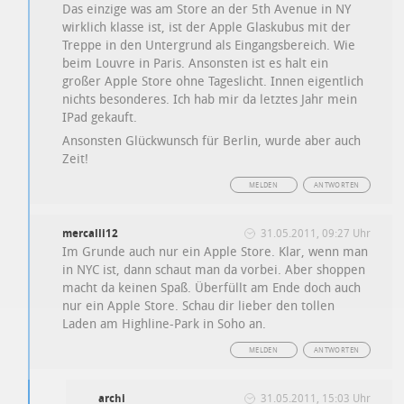
Das einzige was am Store an der 5th Avenue in NY
wirklich klasse ist, ist der Apple Glaskubus mit der
Treppe in den Untergrund als Eingangsbereich. Wie
beim Louvre in Paris. Ansonsten ist es halt ein
großer Apple Store ohne Tageslicht. Innen eigentlich
nichts besonderes. Ich hab mir da letztes Jahr mein
IPad gekauft.
Ansonsten Glückwunsch für Berlin, wurde aber auch
Zeit!
MELDEN
ANTWORTEN
mercalli12
31.05.2011, 09:27 Uhr
Im Grunde auch nur ein Apple Store. Klar, wenn man
in NYC ist, dann schaut man da vorbei. Aber shoppen
macht da keinen Spaß. Überfüllt am Ende doch auch
nur ein Apple Store. Schau dir lieber den tollen
Laden am Highline-Park in Soho an.
MELDEN
ANTWORTEN
archi
31.05.2011, 15:03 Uhr