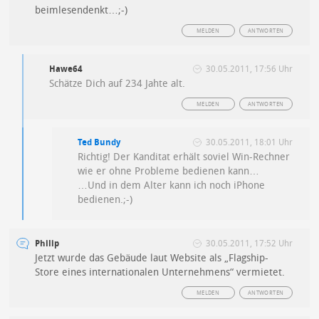
beimlesendenkt…;-)
MELDEN
ANTWORTEN
Hawe64
30.05.2011, 17:56 Uhr
Schätze Dich auf 234 Jahte alt.
MELDEN
ANTWORTEN
Ted Bundy
30.05.2011, 18:01 Uhr
Richtig! Der Kanditat erhält soviel Win-Rechner
wie er ohne Probleme bedienen kann…
…Und in dem Alter kann ich noch iPhone
bedienen.;-)
Philip
30.05.2011, 17:52 Uhr
Jetzt wurde das Gebäude laut Website als „Flagship-
Store eines internationalen Unternehmens“ vermietet.
MELDEN
ANTWORTEN