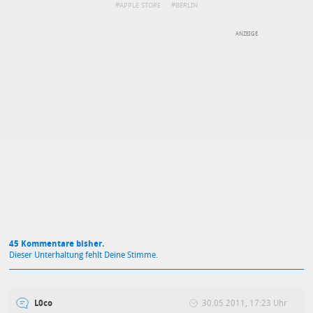
APPLE STORE
BERLIN
DEINE ANMERKUNG ZUM ARTIKEL
Mit Absendung stimmst du unseren
Datenschutzbestimmungen
zu
45 Kommentare bisher.
Dieser Unterhaltung fehlt Deine Stimme.
L0co
30.05.2011, 17:23 Uhr