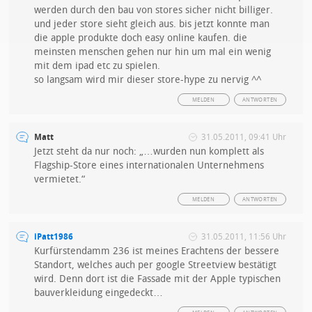
werden durch den bau von stores sicher nicht billiger.
und jeder store sieht gleich aus. bis jetzt konnte man
die apple produkte doch easy online kaufen. die
meinsten menschen gehen nur hin um mal ein wenig
mit dem ipad etc zu spielen.
so langsam wird mir dieser store-hype zu nervig ^^
MELDEN
ANTWORTEN
Matt
31.05.2011, 09:41 Uhr
Jetzt steht da nur noch: „…wurden nun komplett als
Flagship-Store eines internationalen Unternehmens
vermietet.“
MELDEN
ANTWORTEN
iPatt1986
31.05.2011, 11:56 Uhr
Kurfürstendamm 236 ist meines Erachtens der bessere
Standort, welches auch per google Streetview bestätigt
wird. Denn dort ist die Fassade mit der Apple typischen
bauverkleidung eingedeckt…