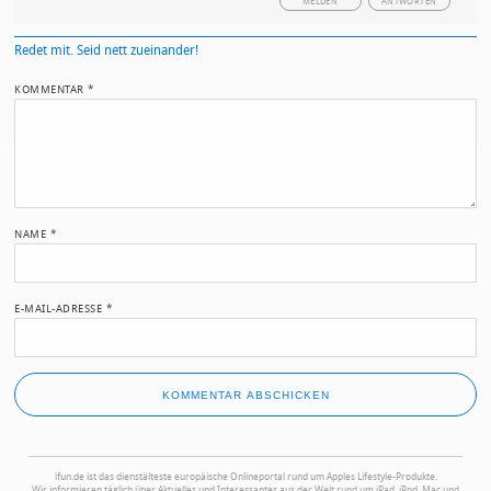
MELDEN
ANTWORTEN
Redet mit. Seid nett zueinander!
KOMMENTAR
*
NAME
*
E-MAIL-ADRESSE
*
ifun.de ist das dienstälteste europäische Onlineportal rund um Apples Lifestyle-Produkte.
Wir informieren täglich über Aktuelles und Interessantes aus der Welt rund um iPad, iPod, Mac und