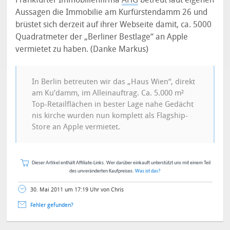
Aussagen die Immobilie am Kurfürstendamm 26 und
brüstet sich derzeit auf ihrer Webseite damit, ca. 5000
Quadratmeter der „Berliner Bestlage“ an Apple
vermietet zu haben. (Danke Markus)
In Berlin betreuten wir das „Haus Wien“, direkt
am Ku’damm, im Alleinauftrag. Ca. 5.000 m²
Top-Retailflächen in bester Lage nahe Gedächt
nis kirche wurden nun komplett als Flagship-
Store an Apple vermietet.
Dieser Artikel enthält Affiliate-Links. Wer darüber einkauft unterstützt uns mit einem Teil
des unveränderten Kaufpreises.
Was ist das?
30. Mai 2011 um 17:19 Uhr von Chris
Fehler gefunden?