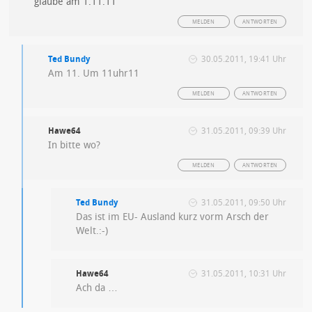
glaube am 1.11.11
MELDEN
ANTWORTEN
Ted Bundy
30.05.2011, 19:41 Uhr
Am 11. Um 11uhr11
MELDEN
ANTWORTEN
Hawe64
31.05.2011, 09:39 Uhr
In bitte wo?
MELDEN
ANTWORTEN
Ted Bundy
31.05.2011, 09:50 Uhr
Das ist im EU- Ausland kurz vorm Arsch der
Welt.:-)
Hawe64
31.05.2011, 10:31 Uhr
Ach da …