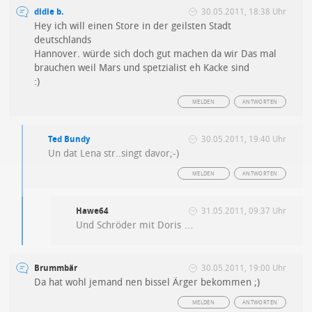
didie b.
30.05.2011, 18:38 Uhr
Hey ich will einen Store in der geilsten Stadt
deutschlands
Hannover. würde sich doch gut machen da wir Das mal
brauchen weil Mars und spetzialist eh Kacke sind
:)
MELDEN
ANTWORTEN
Ted Bundy
30.05.2011, 19:40 Uhr
Un dat Lena str..singt davor;-)
MELDEN
ANTWORTEN
Hawe64
31.05.2011, 09:37 Uhr
Und Schröder mit Doris …
Brummbär
30.05.2011, 19:00 Uhr
Da hat wohl jemand nen bissel Ärger bekommen ;)
MELDEN
ANTWORTEN