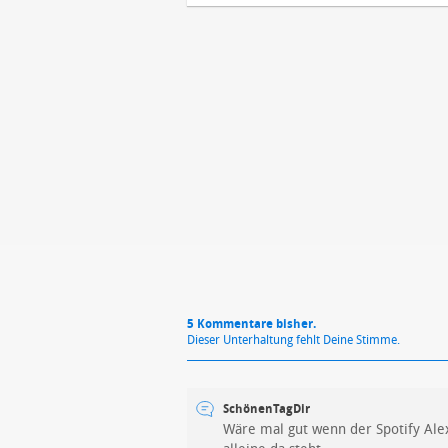
Mit Absendung stimmst du unse
5 Kommentare bisher.
Dieser Unterhaltung fehlt Deine Stimme.
SchönenTagDir
Wäre mal gut wenn der Spotify Alex