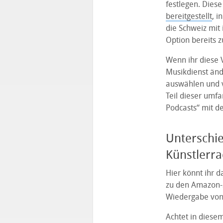
festlegen. Diese
bereitgestellt
, i
die Schweiz mit 
Option bereits z
Wenn ihr diese 
Musikdienst änd
auswählen und v
Teil dieser umf
Podcasts“ mit d
Unterschie
Künstlerra
Hier könnt ihr d
zu den Amazon-S
Wiedergabe von 
Achtet in diese