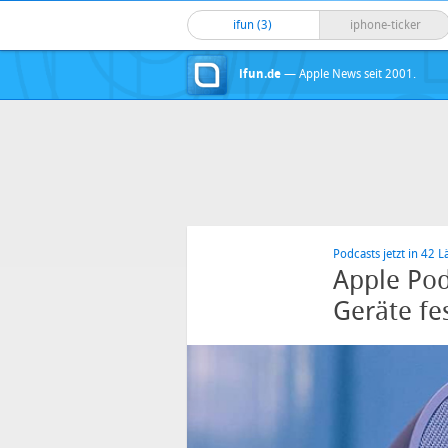
ifun (3)
iphone-ticker
ifun.de
— Apple News seit 2001.
Podcasts jetzt in 42 
Apple Pod
Geräte fe