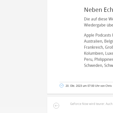
Neben Echo
Die auf diese W
Wiedergabe über 
Apple Podcasts 
Australien, Belg
Frankreich, Groß
Kolumbien, Luxe
Peru, Philippine
Schweden, Schwei
20. Okt. 2023 um 07:00 Uhr von Chris
GeForce Now wird teurer: Auch N
DEINE ANMERKUNG ZUM ARTIKEL