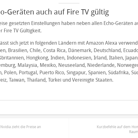
-Geräten auch auf Fire TV gültig
eise gesetzten Einstellungen haben neben allen Echo-Geräten au
Fire TV Gültigkeit.
lässt sich jetzt in folgenden Ländern mit Amazon Alexa verwend
ien, Brasilien, Chile, Costa Rica, Dänemark, Deutschland, Ecuado
britannien, Hongkong, Indien, Indonesien, Irland, Italien, Japa
mburg, Malaysia, Mexiko, Neuseeland, Niederlande, Norwegen
n, Polen, Portugal, Puerto Rico, Singapur, Spanien, Südafrika, Sü
z, Taiwan, Thailand, Türkei und Vereinigte Staaten.
vidia zieht die Preise an
Kurzbefehle auf dem Ho
Raum