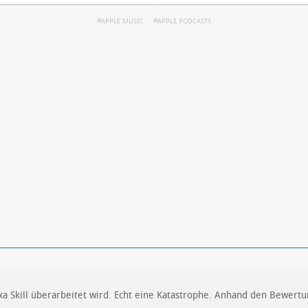
APPLE MUSIC
APPLE PODCASTS
ren
Datenschutzbestimmungen
zu
a Skill überarbeitet wird. Echt eine Katastrophe. Anhand den Bewert