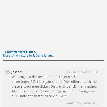
Mit Absendung stimmst du unseren
Datenschutzbestimmungen
zu
16 Kommentare bisher.
Dieser Unterhaltung fehlt Deine Stimme.
Josen79
06.07.2026, 08:00 Uhr
Wie lange ist das iPad Pro optisch jetzt schon
unverändert? Gefühlt Jahrzehnte. Die sollen endlich mal
diese altbackenen dicken Displayränder dünner machen.
Aktuell sieht das iPad dadurch garnicht mehr zeitgemäß
aus. Und dann kostet es so viel Geld.
MELDEN
ANTWORTEN