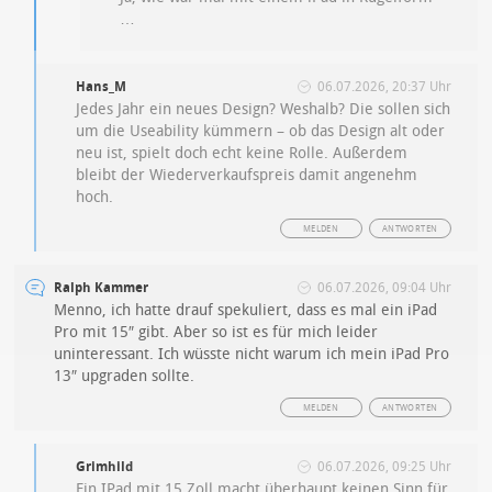
…
Hans_M
06.07.2026, 20:37 Uhr
Jedes Jahr ein neues Design? Weshalb? Die sollen sich
um die Useability kümmern – ob das Design alt oder
neu ist, spielt doch echt keine Rolle. Außerdem
bleibt der Wiederverkaufspreis damit angenehm
hoch.
MELDEN
ANTWORTEN
Ralph Kammer
06.07.2026, 09:04 Uhr
Menno, ich hatte drauf spekuliert, dass es mal ein iPad
Pro mit 15″ gibt. Aber so ist es für mich leider
uninteressant. Ich wüsste nicht warum ich mein iPad Pro
13″ upgraden sollte.
MELDEN
ANTWORTEN
Grimhild
06.07.2026, 09:25 Uhr
Ein IPad mit 15 Zoll macht überhaupt keinen Sinn für