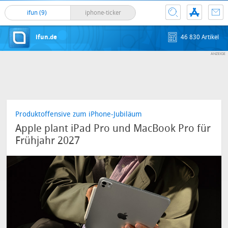
ifun (9)
iphone-ticker
ifun.de
46 830 Artikel
Produktoffensive zum iPhone-Jubiläum
Apple plant iPad Pro und MacBook Pro für
Frühjahr 2027