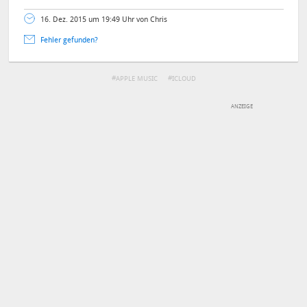
16. Dez. 2015 um 19:49 Uhr von Chris
Fehler gefunden?
APPLE MUSIC
ICLOUD
DEINE ANMERKUNG ZUM ARTIKEL
Mit Absendung stimmst du unseren
Datenschutzbestimmungen
zu