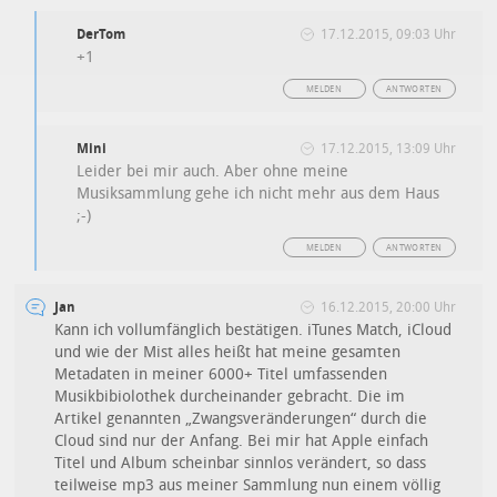
DerTom
17.12.2015, 09:03 Uhr
+1
MELDEN
ANTWORTEN
Mini
17.12.2015, 13:09 Uhr
Leider bei mir auch. Aber ohne meine
Musiksammlung gehe ich nicht mehr aus dem Haus
;-)
MELDEN
ANTWORTEN
Jan
16.12.2015, 20:00 Uhr
Kann ich vollumfänglich bestätigen. iTunes Match, iCloud
und wie der Mist alles heißt hat meine gesamten
Metadaten in meiner 6000+ Titel umfassenden
Musikbibiolothek durcheinander gebracht. Die im
Artikel genannten „Zwangsveränderungen“ durch die
Cloud sind nur der Anfang. Bei mir hat Apple einfach
Titel und Album scheinbar sinnlos verändert, so dass
teilweise mp3 aus meiner Sammlung nun einem völlig