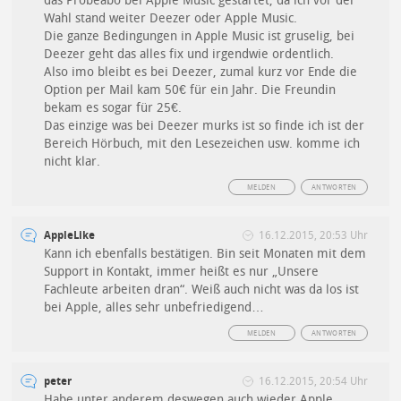
das Probeabo bei Apple Music gestartet, da ich vor der
Wahl stand weiter Deezer oder Apple Music.
Die ganze Bedingungen in Apple Music ist gruselig, bei
Deezer geht das alles fix und irgendwie ordentlich.
Also imo bleibt es bei Deezer, zumal kurz vor Ende die
Option per Mail kam 50€ für ein Jahr. Die Freundin
bekam es sogar für 25€.
Das einzige was bei Deezer murks ist so finde ich ist der
Bereich Hörbuch, mit den Lesezeichen usw. komme ich
nicht klar.
MELDEN
ANTWORTEN
AppleLike
16.12.2015, 20:53 Uhr
Kann ich ebenfalls bestätigen. Bin seit Monaten mit dem
Support in Kontakt, immer heißt es nur „Unsere
Fachleute arbeiten dran“. Weiß auch nicht was da los ist
bei Apple, alles sehr unbefriedigend…
MELDEN
ANTWORTEN
peter
16.12.2015, 20:54 Uhr
Habe unter anderem deswegen auch wieder Apple