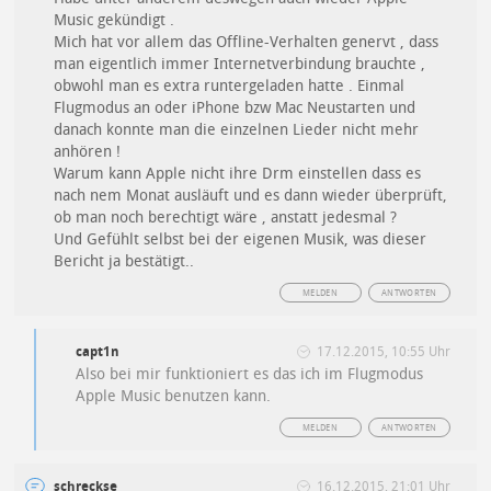
Music gekündigt .
Mich hat vor allem das Offline-Verhalten genervt , dass
man eigentlich immer Internetverbindung brauchte ,
obwohl man es extra runtergeladen hatte . Einmal
Flugmodus an oder iPhone bzw Mac Neustarten und
danach konnte man die einzelnen Lieder nicht mehr
anhören !
Warum kann Apple nicht ihre Drm einstellen dass es
nach nem Monat ausläuft und es dann wieder überprüft,
ob man noch berechtigt wäre , anstatt jedesmal ?
Und Gefühlt selbst bei der eigenen Musik, was dieser
Bericht ja bestätigt..
MELDEN
ANTWORTEN
capt1n
17.12.2015, 10:55 Uhr
Also bei mir funktioniert es das ich im Flugmodus
Apple Music benutzen kann.
MELDEN
ANTWORTEN
schreckse
16.12.2015, 21:01 Uhr