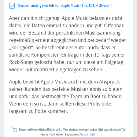
Durcheinandergewürfelt von Apple Music (Bild:
Kirk McElhearn
)
Aber damit nicht genug: Apple Music belässt es nicht
dabei, die Daten einmal zu ändern und gut. Offenbar
wird der Bestand der persönlichen Musiksammlung
regelmäßig erneut abgeglichen und bei bedarf wieder
„korrigiert“. So beschreibt der Autor auch, dass er
sämtliche Komponisten-Einträge in den ID-Tags seiner
Rock-Songs gelöscht habe, nur um diese am Folgetag
wieder automatisiert eingetragen zu sehen.
Apple bewirbt Apple Music auch mit dem Anspruch,
seinen Kunden das perfekte Musikerlebnis zu bieten
und dafür das bestmögliche Team im Boot zu haben.
Wenn dem so ist, dann sollten diese Profis bitte
langsam zu Potte kommen.
Dieser Artikel enthält Affiliate-Links. Wer darüber einkauft unterstützt uns mit einem Teil
des unveränderten Kaufpreises.
Was ist das?