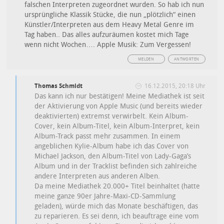
falschen Interpreten zugeordnet wurden. So hab ich nun
ursprüngliche Klassik Stücke, die nun „plötzlich“ einen
Künstler/Interpreten aus dem Heavy Metal Genre im
Tag haben.. Das alles aufzuräumen kostet mich Tage
wenn nicht Wochen…. Apple Musik: Zum Vergessen!
MELDEN
ANTWORTEN
Thomas Schmidt
16.12.2015, 20:18 Uhr
Das kann ich nur bestätigen! Meine Mediathek ist seit
der Aktivierung von Apple Music (und bereits wieder
deaktivierten) extremst verwirbelt. Kein Album-
Cover, kein Album-Titel, kein Album-Interpret, kein
Album-Track passt mehr zusammen. In einem
angeblichen Kylie-Album habe ich das Cover von
Michael Jackson, den Album-Titel von Lady-Gaga’s
Album und in der Tracklist befinden sich zahlreiche
andere Interpreten aus anderen Alben.
Da meine Mediathek 20.000+ Titel beinhaltet (hatte
meine ganze 90er Jahre-Maxi-CD-Sammlung
geladen), würde mich das Monate beschäftigen, das
zu reparieren. Es sei denn, ich beauftrage eine vom