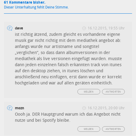
61 Kommentare bisher.
Dieser Unterhaltung fehlt Deine Stimme.
dave
16.12.2015, 19:55 Uhr
ist richtig ätzend, zudem gleicht es vorhandene eigene
musik gar nicht richtig mit dem mediathek angebot ab:
anfangs wurde nur artistname und songtitel
„verglichen“, so dass dann albumversionen in der
mediathek als live versionen eingefügt wurden. musste
dann jeden einzelnen falsch erkannten track von itunes
auf den desktop ziehen, in itunes löschen und
anschließend neu einfügen, erst dann wurde er korrekt
hochgeladen und war auf allen geräten einheitlich.
MELDEN
ANTWORTEN
mozn
16.12.2015, 20:00 Uhr
Oooh ja. DER Hauptgrund warum ich das Angebot nicht
nutze und bei Spotify bleibe.
MELDEN
ANTWORTEN