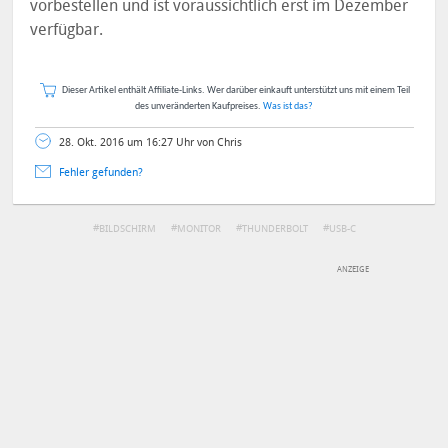
vorbestellen und ist voraussichtlich erst im Dezember
verfügbar.
Dieser Artikel enthält Affiliate-Links. Wer darüber einkauft unterstützt uns mit einem Teil
des unveränderten Kaufpreises.
Was ist das?
28. Okt. 2016 um 16:27 Uhr von Chris
Fehler gefunden?
BILDSCHIRM
MONITOR
THUNDERBOLT
USB-C
DEINE ANMERKUNG ZUM ARTIKEL
Mit Absendung stimmst du unseren
Datenschutzbestimmungen
zu