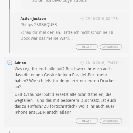
Schön, ich bevorzuge 1Gbit/s
Action Jackson
29.10.2016, 02:17 Uhr
Philips 258B6QUEB
Schau dir mal den an. Hätte ich nicht schon ne TB
Dock wär das meine Wahl…
MELDEN
ANTWORTEN
Adrian
28.10.2016, 17:43 Uhr
Was regt ihr euch alle auf? Beschwert ihr euch auch,
dass die neuen Geräte keinen Parallel-Port mehr
haben? Wie schließt ihr denn jetzt nur euren Drucker
an?
USB-C/Thunderbolt 3 ersetzt alle Schnittstellen, die
wegfallen – und das mit besserem Durchsatz. Ist euch
das zu einfach? Zu fortschrittlich? Wollt ihr auch euer
iPhone ans ISDN anschließen?
MELDEN
ANTWORTEN