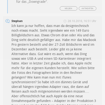
für das „Downgrade“.
MELDEN
ANTWORTEN
Stephan
28.10.2016, 16:51 Uhr
Ich kann ja nur hoffen, dass man da designtechnisch
noch etwas macht. Sieht irgendwie wie ein 149 Euro
Billigbildschirn aus. Etwas Chrom dran oder Alu und das
Ding sieht deutlich gefälliger aus. Habe mir das Macbook
Pro gestern bestellt und der 27-Zoll Bildschirm wird im
Dezember auch bestellt. Leider gibt es ja keine
Alternative dazu. Gut wäre es auch, wenn das Ding
sowas wie USB-A und einen SD-Kartenleser integriert
hätte. Aber in letzter Zeit glaube ich, dass Apple nicht
mehr für die eigenen Kunden herstellt. Wie sollen bitte
die Fotos des Fotographen bitte in den Rechner
gelangen? Wie kann man nun mit iTunes
synchronisieren? So habe ich ein dünnes Gerät und
überall hängen irgendwo Adapter raus, die dann auf
Reisen auch noch mitgenommen werden müssen….
Aber offensichtlich hat auch Apple da eine neue
Einnahmequelle gefunden – Adapter in der Produktion 3