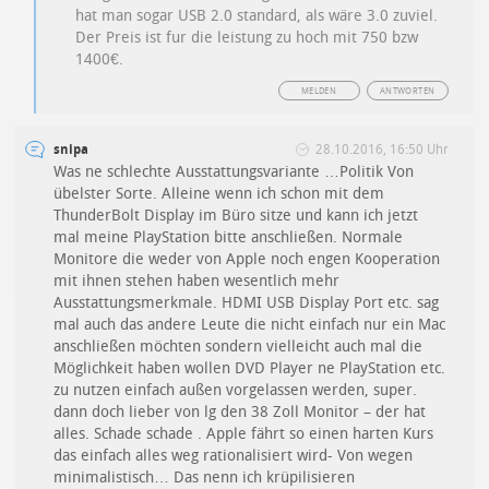
hat man sogar USB 2.0 standard, als wäre 3.0 zuviel.
Der Preis ist fur die leistung zu hoch mit 750 bzw
1400€.
MELDEN
ANTWORTEN
snipa
28.10.2016, 16:50 Uhr
Was ne schlechte Ausstattungsvariante …Politik Von
übelster Sorte. Alleine wenn ich schon mit dem
ThunderBolt Display im Büro sitze und kann ich jetzt
mal meine PlayStation bitte anschließen. Normale
Monitore die weder von Apple noch engen Kooperation
mit ihnen stehen haben wesentlich mehr
Ausstattungsmerkmale. HDMI USB Display Port etc. sag
mal auch das andere Leute die nicht einfach nur ein Mac
anschließen möchten sondern vielleicht auch mal die
Möglichkeit haben wollen DVD Player ne PlayStation etc.
zu nutzen einfach außen vorgelassen werden, super.
dann doch lieber von lg den 38 Zoll Monitor – der hat
alles. Schade schade . Apple fährt so einen harten Kurs
das einfach alles weg rationalisiert wird- Von wegen
minimalistisch… Das nenn ich krüpilisieren