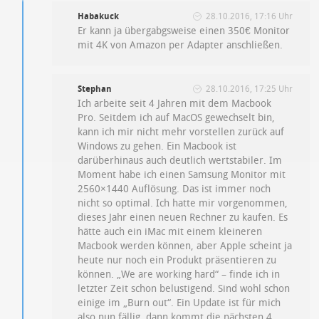
Habakuck
28.10.2016, 17:16 Uhr
Er kann ja übergabgsweise einen 350€ Monitor
mit 4K von Amazon per Adapter anschließen.
Stephan
28.10.2016, 17:25 Uhr
Ich arbeite seit 4 Jahren mit dem Macbook
Pro. Seitdem ich auf MacOS gewechselt bin,
kann ich mir nicht mehr vorstellen zurück auf
Windows zu gehen. Ein Macbook ist
darüberhinaus auch deutlich wertstabiler. Im
Moment habe ich einen Samsung Monitor mit
2560×1440 Auflösung. Das ist immer noch
nicht so optimal. Ich hatte mir vorgenommen,
dieses Jahr einen neuen Rechner zu kaufen. Es
hätte auch ein iMac mit einem kleineren
Macbook werden können, aber Apple scheint ja
heute nur noch ein Produkt präsentieren zu
können. „We are working hard“ – finde ich in
letzter Zeit schon belustigend. Sind wohl schon
einige im „Burn out“. Ein Update ist für mich
also nun fällig, dann kommt die nächsten 4