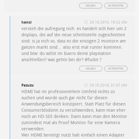
MELDEN
ANTWORTEN
hansi
28.10.2016, 18:32 Uhr
versteh die aufregung nich. es handelt sich hier um 2
displays, die auf die neue schnittstelle zugeschnitten
sind. is ja nich so, dass es die einzigen 2 montore am
ganzen markt sind… also erst mal runter kommen.
und btw: du willst im buero deine playstation
anschließen? was gehtn bei dir? #fuckit ?
MELDEN
ANTWORTEN
Pazuzu
29.10.2016, 01:07 Uhr
HDMI hat im professionellem Umfeld nichts zu
suchen und wurde auch gar nicht für diesen
Anwendungsbereich konzipiert. Statt Platz für diesen
Consumerblödsinn zu verschwenden, kann man eher
noch an HD-SDI denken. Dann kann man den Monitor
zumindest mal als Proof Monitor für eine Kamera
verwenden.
Wer HDMI benötigt nutzt halt einfach einen Adapter