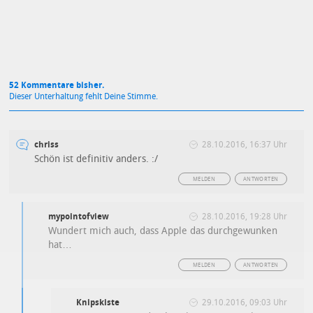
52 Kommentare bisher.
Dieser Unterhaltung fehlt Deine Stimme.
chriss
28.10.2016, 16:37 Uhr
Schön ist definitiv anders. :/
MELDEN
ANTWORTEN
mypointofview
28.10.2016, 19:28 Uhr
Wundert mich auch, dass Apple das durchgewunken
hat…
MELDEN
ANTWORTEN
Knipskiste
29.10.2016, 09:03 Uhr