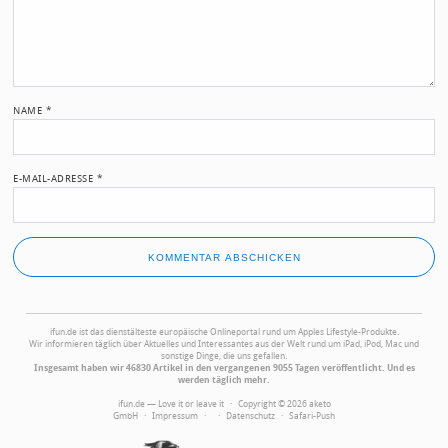
NAME
*
E-MAIL-ADRESSE
*
ifun.de ist das dienstälteste europäische Onlineportal rund um Apples Lifestyle-Produkte.
Wir informieren täglich über Aktuelles und Interessantes aus der Welt rund um iPad, iPod, Mac und
sonstige Dinge, die uns gefallen.
Insgesamt haben wir 46830 Artikel in den vergangenen 9055 Tagen veröffentlicht. Und es
werden täglich mehr.
ifun.de — Love it or leave it · Copyright © 2026 aketo
GmbH ·
Impressum
·
·
Datenschutz
·
Safari-Push