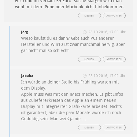
Euro und im Verkauf 59 Euro. Solche Margen wird man
wohl mit dem iPone oder Macbook nicht hinbekommen.
MELDEN
ANTWORTEN
jörg
28.10.2016, 17:00 Uhr
Wieso kaufst du es dann? Gibt auch PCs anderer
Hersteller und Win10 ist zwar manchmal nervig, aber
gar nicht mal so schlecht
MELDEN
ANTWORTEN
Jabuka
28.10.2016, 17:02 Uhr
Ich würde an deiner Stelle bis Frühling warten mit
dem Display.
Apple muss was mit den iMacs machen. Es gibt Infos
aus Zuliefererkreisen das Apple an einem neuen
Display mit integrierter Grafikkarte arbeitet. Nichts
ist garantiert, aber die paar Monate würde ich noch
Geduldig sein. Man weiß ja nie …
MELDEN
ANTWORTEN