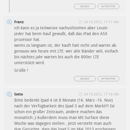
MELDEN
ANTWORTEN
Franz
24.10.2012, 17:11 Uhr
ich kann es ja teilweisie nachvollziehen aber Leute:
jeder hat beim Kauf gewußt, daß das iPad den A5X
prozessor hat.
wems zu langsam ist, der kauft halt nicht und wartet ab.
genauso wie heute mit LTE: wer alle Bänder will, einfach
bis nächtes jahr warten bis auch die 800er LTE
unterstützt wird.
Grüße !
MELDEN
ANTWORTEN
Sotto
24.10.2012, 17:14 Uhr
Bitte bedenkt Ipad 4 ist 8 Monate (16. März -16. Nov)
nach der Verfügbarkeit des Ipad 3 auf dem Markt!!! Ist
schon ein großer Zeitraum, andere machen das
monatlich ;) Außerdem muss man MS Surface diese
Woche was dagegen stellen.. Jetzt versteht man auch
due Gerüchte, dass das Ipad 5 im Mai 2013 erscheinen