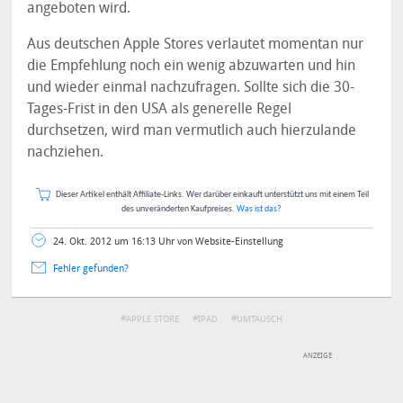
angeboten wird.
Aus deutschen Apple Stores verlautet momentan nur
die Empfehlung noch ein wenig abzuwarten und hin
und wieder einmal nachzufragen. Sollte sich die 30-
Tages-Frist in den USA als generelle Regel
durchsetzen, wird man vermutlich auch hierzulande
nachziehen.
Dieser Artikel enthält Affiliate-Links. Wer darüber einkauft unterstützt uns mit einem Teil
des unveränderten Kaufpreises.
Was ist das?
24. Okt. 2012 um 16:13 Uhr von Website-Einstellung
Fehler gefunden?
APPLE STORE
IPAD
UMTAUSCH
DEINE ANMERKUNG ZUM ARTIKEL