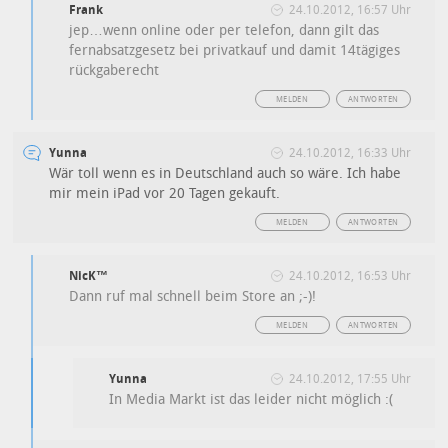
Frank
24.10.2012, 16:57 Uhr
jep…wenn online oder per telefon, dann gilt das
fernabsatzgesetz bei privatkauf und damit 14tägiges
rückgaberecht
MELDEN
ANTWORTEN
Yunna
24.10.2012, 16:33 Uhr
Wär toll wenn es in Deutschland auch so wäre. Ich habe
mir mein iPad vor 20 Tagen gekauft.
MELDEN
ANTWORTEN
NicK™
24.10.2012, 16:53 Uhr
Dann ruf mal schnell beim Store an ;-)!
MELDEN
ANTWORTEN
Yunna
24.10.2012, 17:55 Uhr
In Media Markt ist das leider nicht möglich :(