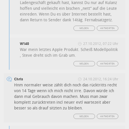
Ladengeschäft gekauft hast, kannst Du nur auf Kulanz
hoffen und vielleicht ein bischen „nett“ auf die Leute
einreden. Wenn Du es über Internet bestellt hast,
dann Return to Sender dank 14täg. Fernabsatzgetz.
MELDEN
ANTWORTEN
W140
27.10.2012, 07:22 Uhr
War mein letztes Apple Produkt. Scheiß Modellpolitik
, Steve dreht sich im Grab um.
MELDEN
ANTWORTEN
Chris
24.10.2012, 16:24 Uhr
Hnm normaler weise zählt dich noch das rücktritts recht
von 14 Tage wenn ich mich nicht irre. Davon würde ich
dann mal Gebrauch davon machen. Muss man zwar
komplett zurücktreten incl neuer evtl wartezeit aber
besser so als drauf sitzten zu bleiben.
MELDEN
ANTWORTEN