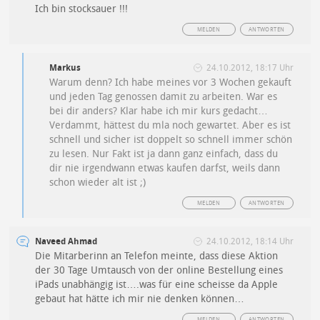
Ich bin stocksauer !!!
MELDEN
ANTWORTEN
Markus
24.10.2012, 18:17 Uhr
Warum denn? Ich habe meines vor 3 Wochen gekauft
und jeden Tag genossen damit zu arbeiten. War es
bei dir anders? Klar habe ich mir kurs gedacht…
Verdammt, hättest du mla noch gewartet. Aber es ist
schnell und sicher ist doppelt so schnell immer schön
zu lesen. Nur Fakt ist ja dann ganz einfach, dass du
dir nie irgendwann etwas kaufen darfst, weils dann
schon wieder alt ist ;)
MELDEN
ANTWORTEN
Naveed Ahmad
24.10.2012, 18:14 Uhr
Die Mitarberinn an Telefon meinte, dass diese Aktion
der 30 Tage Umtausch von der online Bestellung eines
iPads unabhängig ist….was für eine scheisse da Apple
gebaut hat hätte ich mir nie denken können…
MELDEN
ANTWORTEN