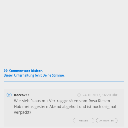
Mit Absendung stimmst du unseren
Datenschutzbestimmungen
zu
99 Kommentare bisher.
Dieser Unterhaltung fehlt Deine Stimme.
Rocco211
24.10.2012, 16:20 Uhr
Wie sieht’s aus mit Vertragsgeräten vom Rosa Riesen.
Hab meins gestern Abend abgeholt und ist noch original
verpackt?
MELDEN
ANTWORTEN