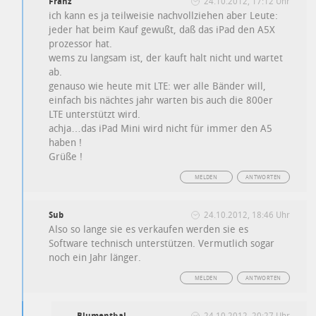
Franz
24.10.2012, 17:12 Uhr
ich kann es ja teilweisie nachvollziehen aber Leute:
jeder hat beim Kauf gewußt, daß das iPad den A5X
prozessor hat.
wems zu langsam ist, der kauft halt nicht und wartet
ab.
genauso wie heute mit LTE: wer alle Bänder will,
einfach bis nächtes jahr warten bis auch die 800er
LTE unterstützt wird.
achja…das iPad Mini wird nicht für immer den A5
haben !
Grüße !
MELDEN
ANTWORTEN
Sub
24.10.2012, 18:46 Uhr
Also so lange sie es verkaufen werden sie es
Software technisch unterstützen. Vermutlich sogar
noch ein Jahr länger.
MELDEN
ANTWORTEN
Blumenthal
24.10.2012, 20:27 Uhr