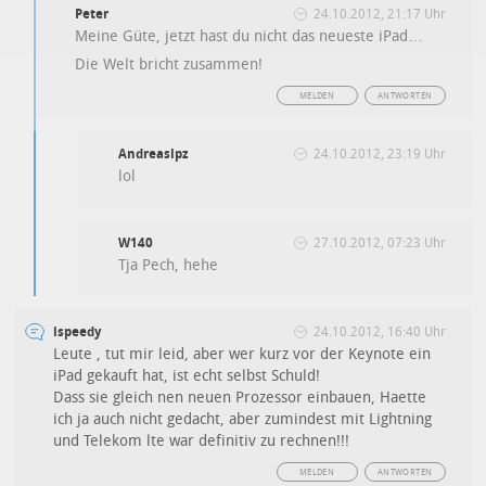
Peter
24.10.2012, 21:17 Uhr
Meine Güte, jetzt hast du nicht das neueste iPad…
Die Welt bricht zusammen!
MELDEN
ANTWORTEN
Andreaslpz
24.10.2012, 23:19 Uhr
lol
W140
27.10.2012, 07:23 Uhr
Tja Pech, hehe
ispeedy
24.10.2012, 16:40 Uhr
Leute , tut mir leid, aber wer kurz vor der Keynote ein
iPad gekauft hat, ist echt selbst Schuld!
Dass sie gleich nen neuen Prozessor einbauen, Haette
ich ja auch nicht gedacht, aber zumindest mit Lightning
und Telekom lte war definitiv zu rechnen!!!
MELDEN
ANTWORTEN