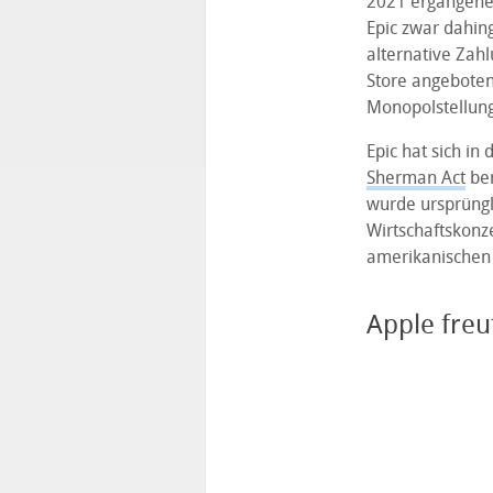
2021 ergangene 
Epic zwar dahin
alternative Za
Store angeboten
Monopolstellung
Epic hat sich i
Sherman Act
ber
wurde ursprüngl
Wirtschaftskonze
amerikanischen
Apple freu