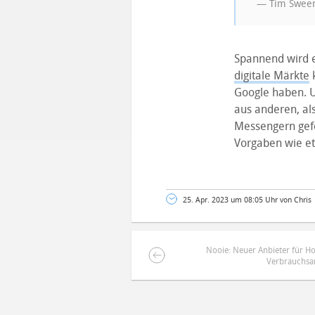
— Tim Sween
Spannend wird e
digitale Märkte
k
Google haben. U
aus anderen, als
Messengern gefo
Vorgaben wie et
25. Apr. 2023 um 08:05 Uhr von Chris
Nooie: Neuer Anbieter für H
Verbrauchsa
DEINE ANMERKUNG ZUM ARTIKEL