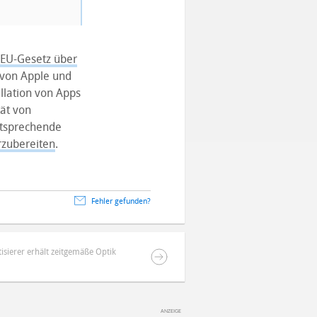
EU-Gesetz über
 von Apple und
llation von Apps
tät von
ntsprechende
rzubereiten
.
Fehler gefunden?
isierer erhält zeitgemäße Optik