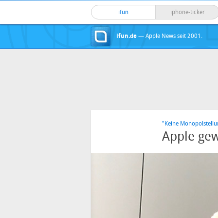
ifun
iphone-ticker
ifun.de
— Apple News seit 2001.
"Keine Monopolstellu
Apple gew