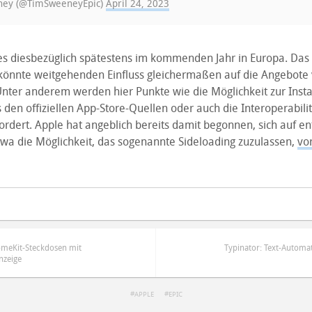
ey (@TimSweeneyEpic)
April 24, 2023
s diesbezüglich spätestens im kommenden Jahr in Europa. Das
önnte weitgehenden Einfluss gleichermaßen auf die Angebote
nter anderem werden hier Punkte wie die Möglichkeit zur Insta
 den offiziellen App-Store-Quellen oder auch die Interoperabili
rdert. Apple hat angeblich bereits damit begonnen, sich auf e
wa die Möglichkeit, das sogenannte Sideloading zuzulassen,
vo
omeKit-Steckdosen mit
Typinator: Text-Automat
nzeige
APPLE
EPIC