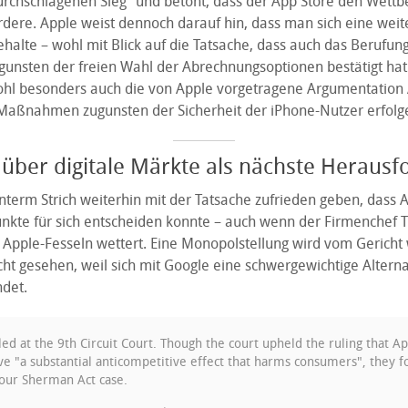
rchschlagenen Sieg“ und betont, dass der App Store den Wett
rdere. Apple weist dennoch darauf hin, dass man sich eine wei
ehalte – wohl mit Blick auf die Tatsache, dass auch das Berufung
gunsten der freien Wahl der Abrechnungsoptionen bestätigt hat
ohl besonders auch die von Apple vorgetragene Argumentation 
n Maßnahmen zugunsten der Sicherheit der iPhone-Nutzer erfolg
über digitale Märkte als nächste Heraus
nterm Strich weiterhin mit der Tatsache zufrieden geben, dass 
kte für sich entscheiden konnte – auch wenn der Firmenchef
 Apple-Fesseln wettert. Eine Monopolstellung wird vom Gericht
ht gesehen, weil sich mit Google eine schwergewichtige Alterna
det.
ed at the 9th Circuit Court. Though the court upheld the ruling that Ap
ave "a substantial anticompetitive effect that harms consumers", they 
 our Sherman Act case.