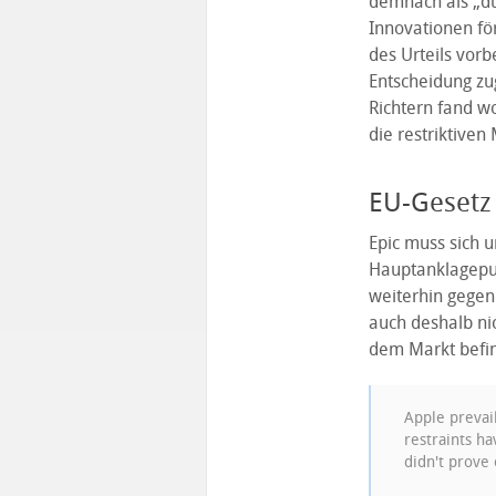
demnach als „du
Innovationen fö
des Urteils vorb
Entscheidung zu
Richtern fand w
die restriktive
EU-Gesetz 
Epic muss sich u
Hauptanklagepun
weiterhin gegen
auch deshalb nic
dem Markt befin
Apple prevail
restraints h
didn't prove