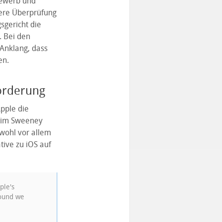
bewerb und
tere Überprüfung
sgericht die
. Bei den
Anklang, dass
en.
forderung
Apple die
 Tim Sweeney
 wohl vor allem
tive zu iOS auf
ple's
found we