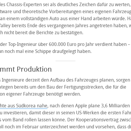
des Chassis-Experten sei als deutliches Zeichen dafür zu werten,
ftware und theoretische Vorbereitungen eines eigenen Fahrze
an einem vollständigen Auto aus einer Hand arbeiten würde. Ha
 Valley bereits Ende des vergangenen Jahres angetreten haben, 
 nicht bereit die Berichte zu bestätigen.
 der Top-Ingenieur über 600.000 Euro pro Jahr verdient haben –
un noch mal eine Schippe draufgelegt haben.
immt Produktion
Ingenieure derzeit den Aufbau des Fahrzeuges planen, sorgen 
ategen bereits um den Bau der Fertigungsstrecken, die für die
n eigener Fahrzeuge benötigt werden.
chte aus Südkorea nahe
, nach denen Apple plane 3,6 Milliarden 
u investieren, damit dieser in seinen US-Werken die ersten Fah
 vom Band rollen lassen könne. Der Kooperationsvertrag zwis
l noch im Februar unterzeichnet werden und vorsehen, dass di