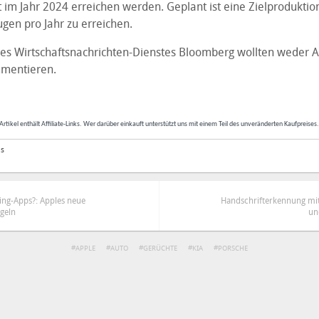
 im Jahr 2024 erreichen werden. Geplant ist eine Zielproduktio
gen pro Jahr zu erreichen.
es Wirtschaftsnachrichten-Dienstes Bloomberg wollten weder A
mmentieren.
Artikel enthält Affiliate-Links. Wer darüber einkauft unterstützt uns mit einem Teil des unveränderten Kaufpreises
as
ng-Apps?: Apples neue
Handschrifterkennung mit 
geln
un
APPLE
AUTO
GERÜCHTE
KIA
PORSCHE
ren
Datenschutzbestimmungen
zu