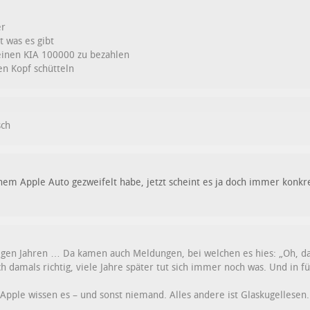
er
 was es gibt
 einen KIA 100000 zu bezahlen
n Kopf schütteln
sch
em Apple Auto gezweifelt habe, jetzt scheint es ja doch immer konkre
igen Jahren … Da kamen auch Meldungen, bei welchen es hies: „Oh, da t
ch damals richtig, viele Jahre später tut sich immer noch was. Und in f
 Apple wissen es – und sonst niemand. Alles andere ist Glaskugellesen.