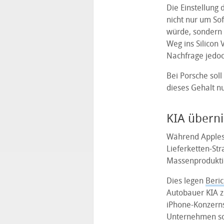
Die Einstellung 
nicht nur um So
würde, sondern 
Weg ins Silicon
Nachfrage jedoch
Bei Porsche soll
dieses Gehalt n
KIA übern
Während Apples 
Lieferketten-Str
Massenproduktio
Dies legen
Beri
Autobauer KIA z
iPhone-Konzerns
Unternehmen sol