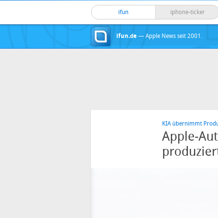
ifun
iphone-ticker
ifun.de
— Apple News seit 2001.
KIA übernimmt Produ
Apple-Aut
produzier