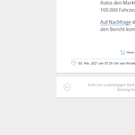
Autos den Markt
100.000 Fahrzeu
Auf Nachfrage
d
den Bericht ko
Dieser 
03. Feb. 2021 um 07:35 Uhr von Nicol
Ende von unabhängigen Banki
Banking-Re
DEINE ANMERKUNG ZUM ARTIKEL
Mit Absendung stimmst du unse