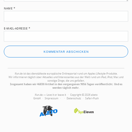
NAME
*
E-MAIL-ADRESSE
*
ifun.de ist das dienstälteste europäische Onlineportal rund um Apples Lifestyle-Produkte.
Wir informieren täglich über Aktuelles und Interessantes aus der Welt rund um iPad, iPod, Mac und
sonstige Dinge, die uns gefallen.
Insgesamt haben wir 46830 Artikel in den vergangenen 9056 Tagen veröffentlicht. Und es
werden täglich mehr.
ifun.de — Love it or leave it · Copyright © 2026 aketo
GmbH ·
Impressum
·
·
Datenschutz
·
Safari-Push