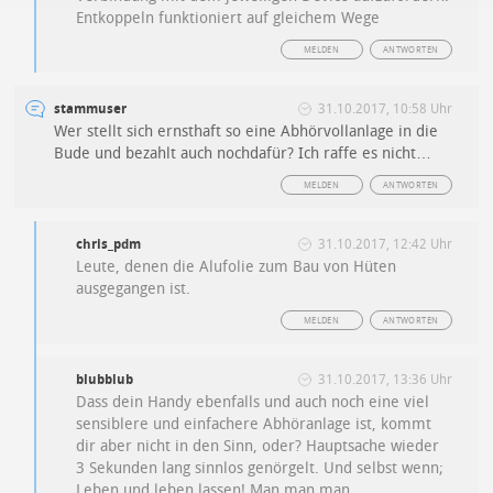
Entkoppeln funktioniert auf gleichem Wege
MELDEN
ANTWORTEN
stammuser
31.10.2017, 10:58 Uhr
Wer stellt sich ernsthaft so eine Abhörvollanlage in die
Bude und bezahlt auch nochdafür? Ich raffe es nicht…
MELDEN
ANTWORTEN
chris_pdm
31.10.2017, 12:42 Uhr
Leute, denen die Alufolie zum Bau von Hüten
ausgegangen ist.
MELDEN
ANTWORTEN
blubblub
31.10.2017, 13:36 Uhr
Dass dein Handy ebenfalls und auch noch eine viel
sensiblere und einfachere Abhöranlage ist, kommt
dir aber nicht in den Sinn, oder? Hauptsache wieder
3 Sekunden lang sinnlos genörgelt. Und selbst wenn;
Leben und leben lassen! Man man man.