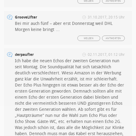
MELDEN
ANTWORTEN
GrooveLifter
31.10.2017, 20:15 Uhr
Bei mir auch fünf – aber erst Donnerstag weil DHL
Morgen keine bringt …
MELDEN
ANTWORTEN
derpaufler
02.11.2017, 01:12 Uhr
Ich habe die neuen Echos der zweiten Generation nun
seit Montag. Die Soundqualität hat sich tatsächlich
deutlich verschlechtert. Wieso Amazon in der Werbung
ganz klar die Unwahrheit erzählt, ist mir schleierhaft.
Der Echo Plus hingegen ist etwas besser als der Echo der
ersten Generation geworden. Demnach sollten alle mit
einem Echo der ersten Generation dabei bleiben und
nicht die vermeintlich besseren UND günstigeren Echos
der zweiten Generation wählen. Ab sofort gibt es für
„Hautpträume“ nun nur die Wahl zum Echo Plus oder
Echo Show. Gäste-WC, etc. erhalten nun einen Echo 2G.
Was jedoch schön ist, dass alle die Möglichkeit zur Klinke
haben. Dennoch muss man das Kabel erst herausziehen,