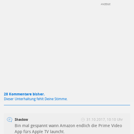
DEINE ANMERKUNG ZUM ARTIKEL
Mit Absendung stimmst du unseren
Datenschutzbestimmungen
zu
28 Kommentare bisher.
Dieser Unterhaltung fehlt Deine Stimme.
Shadow
31.10.2017, 10:10 Uhr
Bin mal gespannt wann Amazon endlich die Prime Video
App fürs Apple TV launcht.