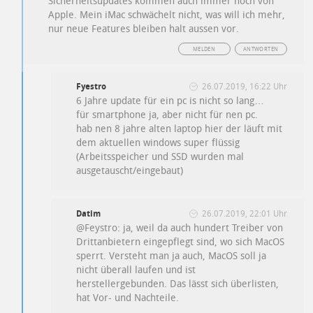
Sicherheitsupdates kommen auch immer noch von
Apple. Mein iMac schwächelt nicht, was will ich mehr,
nur neue Features bleiben halt aussen vor.
MELDEN
ANTWORTEN
Fyestro
26.07.2019, 16:22 Uhr
6 Jahre update für ein pc is nicht so lang…
für smartphone ja, aber nicht für nen pc.
hab nen 8 jahre alten laptop hier der läuft mit
dem aktuellen windows super flüssig
(Arbeitsspeicher und SSD wurden mal
ausgetauscht/eingebaut)
Datim
26.07.2019, 22:01 Uhr
@Feystro: ja, weil da auch hundert Treiber von
Drittanbietern eingepflegt sind, wo sich MacOS
sperrt. Versteht man ja auch, MacOS soll ja
nicht überall laufen und ist
herstellergebunden. Das lässt sich überlisten,
hat Vor- und Nachteile.