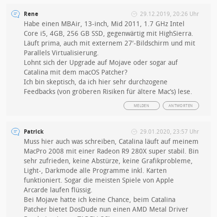
Rene
29.12.2019, 20:26 Uhr
Habe einen MBAir, 13-inch, Mid 2011, 1.7 GHz Intel
Core i5, 4GB, 256 GB SSD, gegenwärtig mit HighSierra.
Läuft prima, auch mit externem 27′-Bildschirm und mit
Parallels Virtualisierung.
Lohnt sich der Upgrade auf Mojave oder sogar auf
Catalina mit dem macOS Patcher?
Ich bin skeptisch, da ich hier sehr durchzogene
Feedbacks (von gröberen Risiken für ältere Mac’s) lese.
MELDEN
ANTWORTEN
Patrick
29.01.2020, 23:57 Uhr
Muss hier auch was schreiben, Catalina läuft auf meinem
MacPro 2008 mit einer Radeon R9 280X super stabil. Bin
sehr zufrieden, keine Abstürze, keine Grafikprobleme,
Light-, Darkmode alle Programme inkl. Karten
funktioniert. Sogar die meisten Spiele von Apple
Arcarde laufen flüssig.
Bei Mojave hatte ich keine Chance, beim Catalina
Patcher bietet DosDude nun einen AMD Metal Driver