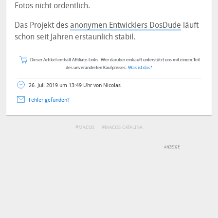
Fotos nicht ordentlich.
Das Projekt des
anonymen Entwicklers DosDude
läuft
schon seit Jahren erstaunlich stabil.
Dieser Artikel enthält Affiliate-Links. Wer darüber einkauft unterstützt uns mit einem Teil
des unveränderten Kaufpreises.
Was ist das?
26. Juli 2019 um 13:49 Uhr von Nicolas
Fehler gefunden?
MACOS
MACOS CATALINA
DEINE ANMERKUNG ZUM ARTIKEL
Mit Absendung stimmst du unseren