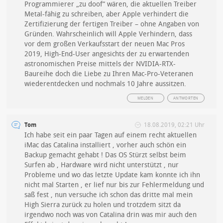
Programmierer „zu doof“ wären, die aktuellen Treiber
Metal-fähig zu schreiben, aber Apple verhindert die
Zertifizierung der fertigen Treiber – ohne Angaben von
Gründen. Wahrscheinlich will Apple Verhindern, dass
vor dem großen Verkaufsstart der neuen Mac Pros
2019, High-End-User angesichts der zu erwartenden
astronomischen Preise mittels der NVIDIA-RTX-
Baureihe doch die Liebe zu Ihren Mac-Pro-Veteranen
wiederentdecken und nochmals 10 Jahre aussitzen.
MELDEN
ANTWORTEN
Tom
18.08.2019, 02:21 Uhr
Ich habe seit ein paar Tagen auf einem recht aktuellen
iMac das Catalina installiert , vorher auch schön ein
Backup gemacht gehabt ! Das OS Stürzt selbst beim
Surfen ab , Hardware wird nicht unterstützt , nur
Probleme und wo das letzte Update kam konnte ich ihn
nicht mal Starten , er lief nur bis zur Fehlermeldung und
saß fest , nun versuche ich schon das dritte mal mein
High Sierra zurück zu holen und trotzdem sitzt da
irgendwo noch was von Catalina drin was mir auch den