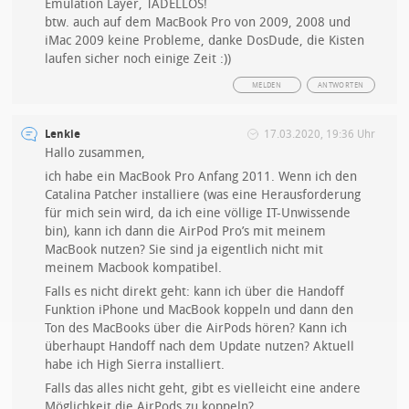
Emulation Layer, TADELLOS!
btw. auch auf dem MacBook Pro von 2009, 2008 und
iMac 2009 keine Probleme, danke DosDude, die Kisten
laufen sicher noch einige Zeit :))
MELDEN
ANTWORTEN
Lenkie
17.03.2020, 19:36 Uhr
Hallo zusammen,
ich habe ein MacBook Pro Anfang 2011. Wenn ich den
Catalina Patcher installiere (was eine Herausforderung
für mich sein wird, da ich eine völlige IT-Unwissende
bin), kann ich dann die AirPod Pro’s mit meinem
MacBook nutzen? Sie sind ja eigentlich nicht mit
meinem Macbook kompatibel.
Falls es nicht direkt geht: kann ich über die Handoff
Funktion iPhone und MacBook koppeln und dann den
Ton des MacBooks über die AirPods hören? Kann ich
überhaupt Handoff nach dem Update nutzen? Aktuell
habe ich High Sierra installiert.
Falls das alles nicht geht, gibt es vielleicht eine andere
Möglichkeit die AirPods zu koppeln?