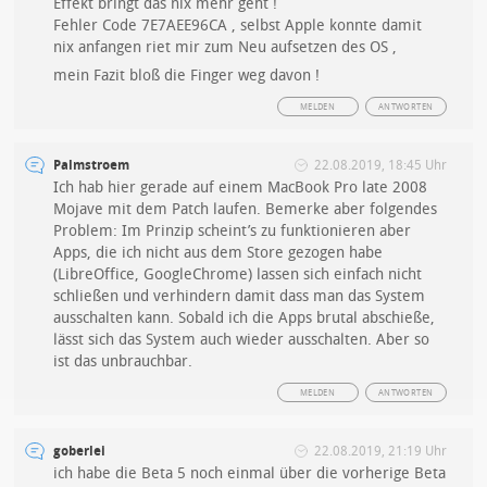
Effekt bringt das nix mehr geht !
Fehler Code 7E7AEE96CA , selbst Apple konnte damit
nix anfangen riet mir zum Neu aufsetzen des OS ,
mein Fazit bloß die Finger weg davon !
MELDEN
ANTWORTEN
Palmstroem
22.08.2019, 18:45 Uhr
Ich hab hier gerade auf einem MacBook Pro late 2008
Mojave mit dem Patch laufen. Bemerke aber folgendes
Problem: Im Prinzip scheint’s zu funktionieren aber
Apps, die ich nicht aus dem Store gezogen habe
(LibreOffice, GoogleChrome) lassen sich einfach nicht
schließen und verhindern damit dass man das System
ausschalten kann. Sobald ich die Apps brutal abschieße,
lässt sich das System auch wieder ausschalten. Aber so
ist das unbrauchbar.
MELDEN
ANTWORTEN
goberlei
22.08.2019, 21:19 Uhr
ich habe die Beta 5 noch einmal über die vorherige Beta