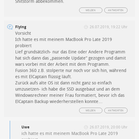
Shitstorm abbekommen.
MELDEN
ANTWORTEN
Flying
26.07.2019, 19:22 Uhr
Vorsicht
Ich hatte es mit meinem MacBook Pro Late 2019
probiert
Lief grundsätzlich- nur das Eine oder Andere Programm
hat sich dann das „passende Update“ gezogen und damit
wars vorbei mit der Arbeit mit dem Programm.
Fusion 360 z.B. stolperte nur noch vor sich hin, während
es mit ElCaptain flüssig läuft.
Zurück aufs alte OS ist dann nicht ganz so einfach
umzusetzen- ich habe die SSD ausgebaut und an dem
Windowsrechner meiner Frau formatiert, bevor ich das
ElCaptain Backup wiederherstellen konnte…
MELDEN
ANTWORTEN
Uwe
26.07.2019, 20:00 Uhr
ich hatte es mit meinem MacBook Pro Late 2019