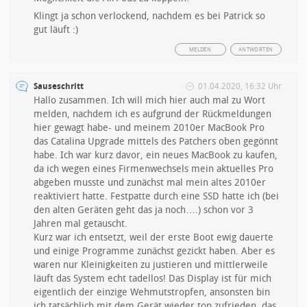
Klingt ja schon verlockend, nachdem es bei Patrick so
gut läuft :)
MELDEN
ANTWORTEN
Sauseschritt
01.04.2020, 16:32 Uhr
Hallo zusammen. Ich will mich hier auch mal zu Wort
melden, nachdem ich es aufgrund der Rückmeldungen
hier gewagt habe- und meinem 2010er MacBook Pro
das Catalina Upgrade mittels des Patchers oben gegönnt
habe. Ich war kurz davor, ein neues MacBook zu kaufen,
da ich wegen eines Firmenwechsels mein aktuelles Pro
abgeben musste und zunächst mal mein altes 2010er
reaktiviert hatte. Festpatte durch eine SSD hatte ich (bei
den alten Geräten geht das ja noch….) schon vor 3
Jahren mal getauscht.
Kurz war ich entsetzt, weil der erste Boot ewig dauerte
und einige Programme zunächst gezickt haben. Aber es
waren nur Kleinigkeiten zu justieren und mittlerweile
läuft das System echt tadellos! Das Display ist für mich
eigentlich der einzige Wehmutstropfen, ansonsten bin
ich tatsächlich mit dem Gerät wieder top zufrieden, das