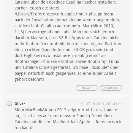
Catalina über den dosdude Catalina Patcher installiert,
vorher jedoch die Datei
/Library/Preferences/com.apple.finder.plist gelöscht,
nach der Installation einmal ab und wieder angemeldet,
seitdem läuft Catalina auf meinem iMac (Mitte 2010,
11,3) hervorragend und stabil. Man muss sich jedoch
darüber klar sein, dass 32-Bit-Apps unter Catalina nicht
mehr laufen. Ich empfehle hierfür eine eigene Partition
ein zu richten (kann locker nur 50 GB groß sein) und
dort High Sierra zu installieren, dank „refind“ als
Bootmanager ist diese Partition sowie Bootcamp, Linux
und Catalina schnell gestartet. Ich habe „dosdude“ über
paypal natürlich auch gespendet, so eine super Arbeit
gehört belohnt!
MELDEN
ANTWORTEN
Oliver
07.10.2019, 20:14 Uhr
Mein MacBookAir von 2013 zeigt mir nicht das Update
an, es sei alles auf dem neusten Stand :( Dabei läuft
Catalina auf diesem MacBook laut Apple… Ideen was ich
tun kann?