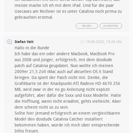
meiste mache ich eh mit dem iPad. Und für die paar
Usecases am Rechner ist es unter Catalina noch prima zu
gebrauchen erstmal.
MELDEN
ANTWORTEN
Stefan Veit
19.06.2020, 19:26 Uhr
Hallo in die Runde
Ich habe das ein oder andere Macbook, MacBook Pro
aus 2008 und jünger, erfolgreich, mit dem dosdude
patch auf Catalina geupdatet. Nun wollte ich meinen
2009er 21,5 Zoll iMac auch auf aktuellen OS X Stand
bringen. Da spielt der Patch nicht mit. Denke, die
Grafikkarte ist der Knackpunkt:ATI Radeon HD 4670 256
MB, wird zwar in der no go Anleitung nicht explizit
aufgeführt, aber dafür die 5xxx und 6xxx Modelle. Hatte
die Hoffnung, wenn nicht erwähnt, gehts vielleicht. Aber
dem scheint nicht so zu sein.
Sollte hier Jemand erfolgreich an einem vergleichbaren
Model den dosdude Catalina Catcher installiert
bekommen haben, würde ich mich über entsprechende
Infos freuen.