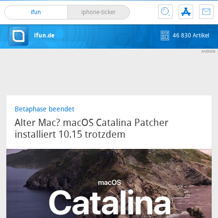
ifun
iphone-ticker
ifun.de
46 830 Artikel
Betaphase beendet
Alter Mac? macOS Catalina Patcher
installiert 10.15 trotzdem