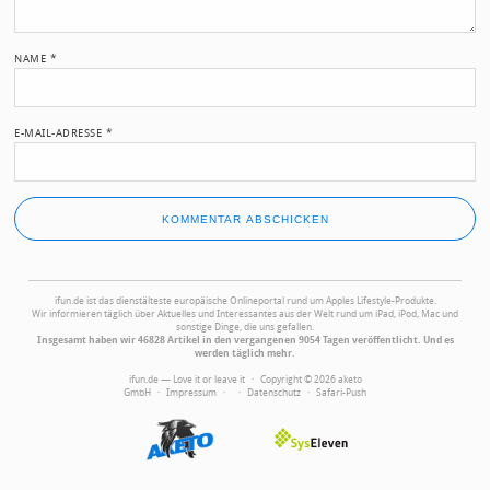
NAME
*
E-MAIL-ADRESSE
*
ifun.de ist das dienstälteste europäische Onlineportal rund um Apples Lifestyle-Produkte.
Wir informieren täglich über Aktuelles und Interessantes aus der Welt rund um iPad, iPod, Mac und
sonstige Dinge, die uns gefallen.
Insgesamt haben wir 46828 Artikel in den vergangenen 9054 Tagen veröffentlicht. Und es
werden täglich mehr.
ifun.de — Love it or leave it · Copyright © 2026 aketo
GmbH ·
Impressum
·
·
Datenschutz
·
Safari-Push