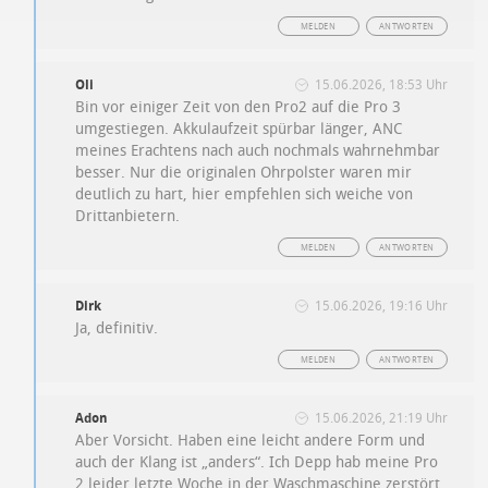
MELDEN
ANTWORTEN
Oli
15.06.2026, 18:53 Uhr
Bin vor einiger Zeit von den Pro2 auf die Pro 3
umgestiegen. Akkulaufzeit spürbar länger, ANC
meines Erachtens nach auch nochmals wahrnehmbar
besser. Nur die originalen Ohrpolster waren mir
deutlich zu hart, hier empfehlen sich weiche von
Drittanbietern.
MELDEN
ANTWORTEN
Dirk
15.06.2026, 19:16 Uhr
Ja, definitiv.
MELDEN
ANTWORTEN
Adon
15.06.2026, 21:19 Uhr
Aber Vorsicht. Haben eine leicht andere Form und
auch der Klang ist „anders“. Ich Depp hab meine Pro
2 leider letzte Woche in der Waschmaschine zerstört.