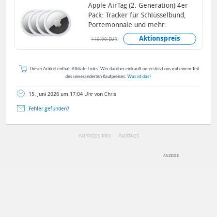
Apple AirTag (2. Generation) 4er
Pack: Tracker für Schlüsselbund,
Portemonnaie und mehr:
Ortungsgerät mit Ton...
Aktionspreis
119,00 EUR
Dieser Artikel enthält Affiliate-Links. Wer darüber einkauft unterstützt uns mit einem Teil
des unveränderten Kaufpreises.
Was ist das?
15. Juni 2026 um 17:04 Uhr von Chris
Fehler gefunden?
AIRPODS PRO
AIRTAGS
DEINE ANMERKUNG ZUM ARTIKEL