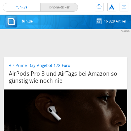
ifun (7)
iphone-ticker
ifun.de
46 828 Artikel
Als Prime-Day-Angebot 178 Euro
AirPods Pro 3 und AirTags bei Amazon so
günstig wie noch nie