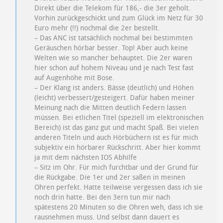
Direkt über die Telekom für 186,- die 3er geholt.
Vorhin zurückgeschickt und zum Glück im Netz für 30
Euro mehr (!!) nochmal die 2er bestellt.
– Das ANC ist tatsächlich nochmal bei bestimmten
Geräuschen hörbar besser. Top! Aber auch keine
Welten wie so mancher behauptet. Die 2er waren
hier schon auf hohem Niveau und je nach Test fast
auf Augenhöhe mit Bose.
– Der Klang ist anders. Bässe (deutlich) und Höhen
(leicht) verbessert/gesteigert. Dafür haben meiner
Meinung nach die Mitten deutlich Federn lassen
müssen. Bei etlichen Titel (speziell im elektronischen
Bereich) ist das ganz gut und macht Spaß. Bei vielen
anderen Titeln und auch Hörbüchern ist es für mich
subjektiv ein hörbarer Rückschritt. Aber hier kommt
ja mit dem nächsten IOS Abhilfe
– Sitz im Ohr. Für mich furchtbar und der Grund für
die Rückgabe. Die 1er und 2er saßen in meinen
Ohren perfekt. Hatte teilweise vergessen dass ich sie
noch drin hatte. Bei den 3ern tun mir nach
spätestens 20 Minuten so die Ohren weh, dass ich sie
rausnehmen muss. Und selbst dann dauert es