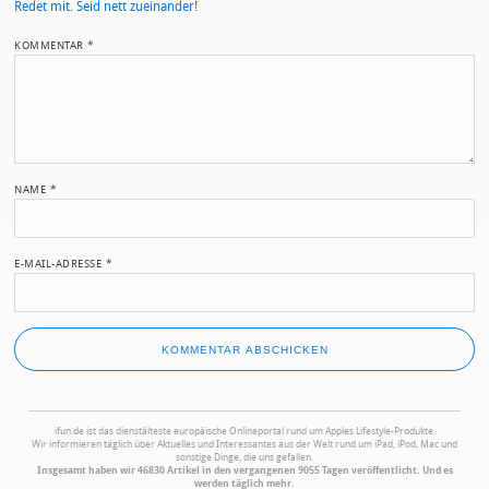
Redet mit. Seid nett zueinander!
KOMMENTAR
*
NAME
*
E-MAIL-ADRESSE
*
ifun.de ist das dienstälteste europäische Onlineportal rund um Apples Lifestyle-Produkte.
Wir informieren täglich über Aktuelles und Interessantes aus der Welt rund um iPad, iPod, Mac und
sonstige Dinge, die uns gefallen.
Insgesamt haben wir 46830 Artikel in den vergangenen 9055 Tagen veröffentlicht. Und es
werden täglich mehr.