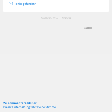
Fehler gefunden?
ACROBAT WEB
ADOBE
DEINE ANMERKUNG ZUM ARTIKEL
Mit Absendung stimmst du unseren
Datenschutzbestimmungen
zu
24 Kommentare bisher.
Dieser Unterhaltung fehlt Deine Stimme.