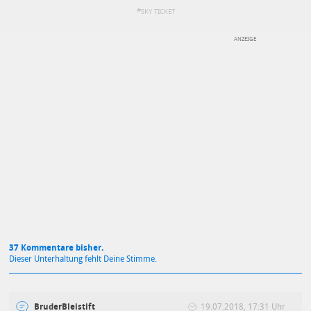
SKY TICKET
DEINE ANMERKUNG ZUM ARTIKEL
Mit Absendung stimmst du unseren
Datenschutzbestimmungen
zu
37 Kommentare bisher.
Dieser Unterhaltung fehlt Deine Stimme.
BruderBleistift
19.07.2018, 17:31 Uhr