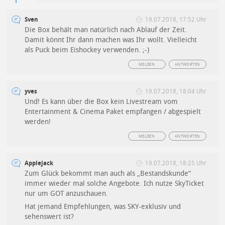
Sven
19.07.2018, 17:52 Uhr
Die Box behält man natürlich nach Ablauf der Zeit.
Damit könnt Ihr dann machen was Ihr wollt. Vielleicht
als Puck beim Eishockey verwenden. ;-)
MELDEN
ANTWORTEN
yves
19.07.2018, 18:04 Uhr
Und! Es kann über die Box kein Livestream vom
Entertainment & Cinema Paket empfangen / abgespielt
werden!
MELDEN
ANTWORTEN
Applejack
19.07.2018, 18:25 Uhr
Zum Glück bekommt man auch als „Bestandskunde“
immer wieder mal solche Angebote. Ich nutze SkyTicket
nur um GOT anzuschauen.
Hat jemand Empfehlungen, was SKY-exklusiv und
sehenswert ist?