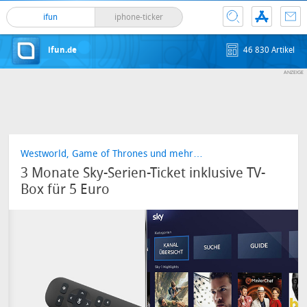
ifun
iphone-ticker
ifun.de
46 830 Artikel
Westworld, Game of Thrones und mehr…
3 Monate Sky-Serien-Ticket inklusive TV-
Box für 5 Euro