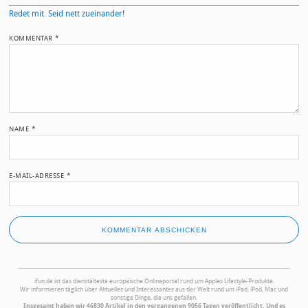
Redet mit. Seid nett zueinander!
KOMMENTAR
*
NAME
*
E-MAIL-ADRESSE
*
ifun.de ist das dienstälteste europäische Onlineportal rund um Apples Lifestyle-Produkte.
Wir informieren täglich über Aktuelles und Interessantes aus der Welt rund um iPad, iPod, Mac und
sonstige Dinge, die uns gefallen.
Insgesamt haben wir 46830 Artikel in den vergangenen 9056 Tagen veröffentlicht. Und es