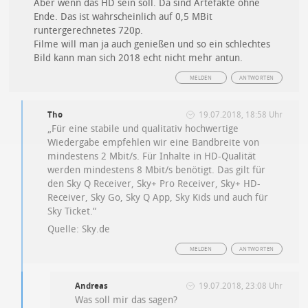
Aber wenn das HD sein soll. Da sind Artefakte ohne
Ende. Das ist wahrscheinlich auf 0,5 MBit
runtergerechnetes 720p.
Filme will man ja auch genießen und so ein schlechtes
Bild kann man sich 2018 echt nicht mehr antun.
MELDEN
ANTWORTEN
Tho
19.07.2018, 18:58 Uhr
„Für eine stabile und qualitativ hochwertige
Wiedergabe empfehlen wir eine Bandbreite von
mindestens 2 Mbit/s. Für Inhalte in HD-Qualität
werden mindestens 8 Mbit/s benötigt. Das gilt für
den Sky Q Receiver, Sky+ Pro Receiver, Sky+ HD-
Receiver, Sky Go, Sky Q App, Sky Kids und auch für
Sky Ticket.“
Quelle: Sky.de
MELDEN
ANTWORTEN
Andreas
19.07.2018, 23:08 Uhr
Was soll mir das sagen?