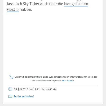
lässt sich Sky Ticket auch über die
hier gelisteten
Geräte
nutzen.
Dieser Artikel enthält Affiliate-Links. Wer darüber einkauft unterstützt uns mit einem Teil
des unveränderten Kaufpreises.
Was ist das?
19. Juli 2018 um 17:21 Uhr von Chris
Fehler gefunden?