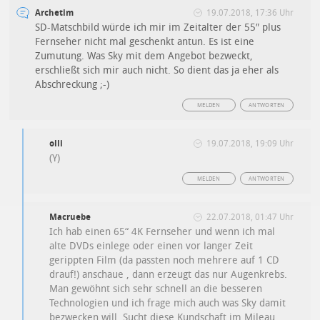
Archetim
19.07.2018, 17:36 Uhr
SD-Matschbild würde ich mir im Zeitalter der 55″ plus
Fernseher nicht mal geschenkt antun. Es ist eine
Zumutung. Was Sky mit dem Angebot bezweckt,
erschließt sich mir auch nicht. So dient das ja eher als
Abschreckung ;-)
MELDEN
ANTWORTEN
olli
19.07.2018, 19:09 Uhr
(Y)
MELDEN
ANTWORTEN
Macruebe
22.07.2018, 01:47 Uhr
Ich hab einen 65“ 4K Fernseher und wenn ich mal
alte DVDs einlege oder einen vor langer Zeit
gerippten Film (da passten noch mehrere auf 1 CD
drauf!) anschaue , dann erzeugt das nur Augenkrebs.
Man gewöhnt sich sehr schnell an die besseren
Technologien und ich frage mich auch was Sky damit
bezwecken will. Sucht diese Kundschaft im Mileau