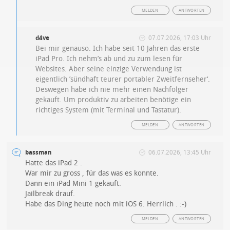
MELDEN
ANTWORTEN
d4ve
07.07.2026, 17:03 Uhr
Bei mir genauso. Ich habe seit 10 Jahren das erste
iPad Pro. Ich nehm’s ab und zu zum lesen für
Websites. Aber seine einzige Verwendung ist
eigentlich ’sündhaft teurer portabler Zweitfernseher‘.
Deswegen habe ich nie mehr einen Nachfolger
gekauft. Um produktiv zu arbeiten benötige ein
richtiges System (mit Terminal und Tastatur).
MELDEN
ANTWORTEN
bassman
06.07.2026, 13:45 Uhr
Hatte das iPad 2 .
War mir zu gross , für das was es konnte.
Dann ein iPad Mini 1 gekauft.
Jailbreak drauf.
Habe das Ding heute noch mit iOS 6. Herrlich . :-)
MELDEN
ANTWORTEN