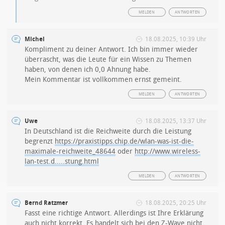
MELDEN
ANTWORTEN
Michel
18.08.2025, 10:39 Uhr
Kompliment zu deiner Antwort. Ich bin immer wieder
überrascht, was die Leute für ein Wissen zu Themen
haben, von denen ich 0,0 Ahnung habe.
Mein Kommentar ist vollkommen ernst gemeint.
MELDEN
ANTWORTEN
Uwe
18.08.2025, 13:37 Uhr
In Deutschland ist die Reichweite durch die Leistung
begrenzt
https://praxistipps.chip.de/wlan-was-ist-die-
maximale-reichweite_48644
oder
http://www.wireless-
lan-test.d.....stung.html
MELDEN
ANTWORTEN
Bernd Ratzmer
18.08.2025, 20:25 Uhr
Fasst eine richtige Antwort. Allerdings ist Ihre Erklärung
auch nicht korrekt. Es handelt sich bei den Z-Wave nicht