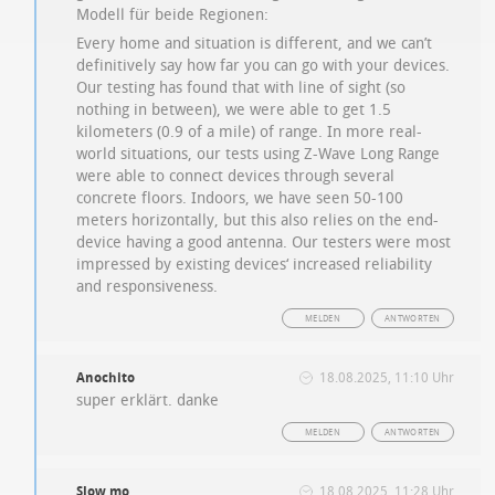
Modell für beide Regionen:
Every home and situation is different, and we can’t
definitively say how far you can go with your devices.
Our testing has found that with line of sight (so
nothing in between), we were able to get 1.5
kilometers (0.9 of a mile) of range. In more real-
world situations, our tests using Z-Wave Long Range
were able to connect devices through several
concrete floors. Indoors, we have seen 50-100
meters horizontally, but this also relies on the end-
device having a good antenna. Our testers were most
impressed by existing devices‘ increased reliability
and responsiveness.
MELDEN
ANTWORTEN
Anochito
18.08.2025, 11:10 Uhr
super erklärt. danke
MELDEN
ANTWORTEN
Slow mo
18.08.2025, 11:28 Uhr