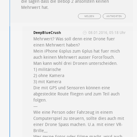
die sagen dass die Bebop 2 ansonsten keinen
Mehrwert hat.
MELDEN
ANTWORTEN
DeepBlueCrush
08.01.2016, 05:18 Uhr
Mehrwert? Was soll denn eine Drone fuer
einen Mehrwert haben?
Mein iPhone 6splus zum 6plus hat fuer mich
auch keinen Mehrwert ausser ForceTouch.
Man kann wohl drei Dronen unterscheiden.
1) militärische
2) ohne Kamera
3) mit Kamera
Die mit GPS und Sensoren können eine
abgesteckte Route fliegen und zum Teil auch
folgen.
—
Wie eine Person oder Fahrzeug in einem
Computerspiel zu steuern, sollte dies auch mit
einer Drone Spass machen. U.a. mit einer VR-
Brille,,,
Wer gerne Fotos oder Filme macht, wird auch