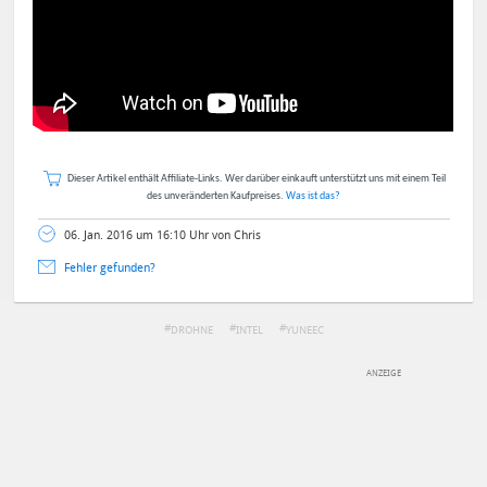
Dieser Artikel enthält Affiliate-Links. Wer darüber einkauft unterstützt uns mit einem Teil
des unveränderten Kaufpreises.
Was ist das?
06. Jan. 2016 um 16:10 Uhr von Chris
Fehler gefunden?
DROHNE
INTEL
YUNEEC
DEINE ANMERKUNG ZUM ARTIKEL