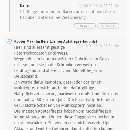
Kalle
06.01.2016, 23:07 Uhr
Ich fliege mit meinem Racer zur nur auf nem Acker,
hab aber trotzdem ne Versicherung.
MELDEN
ANTWORTEN
Kopter Max (im Bersitz einer Aufstiegserlaubnis)
13.01.2016, 01:54 Uhr
Hier sind allessamt geistige
Paterreakrobaten unterwegs.
Wegen diesen Leuten muß Herr Dobrindt ein Gestz
erlassen und sie in die Schranken verweisen.
Leidtragend sind alle ehrlichen Modellflieger in
Deutschland.
Ich werde dafür kämpfen, dass jeder der einen
Multikopter erwirbt auch eine dafür gültige
Haftpflichtversicherung nachweisen muß. Und die kostet
nun mal ca. 60 Euro im Jahr. Die Privathaftpflicht deckt
verursachte Schäden von Multikoptern nicht ab.
Die meisten Kopterflieger haben vom Modellfliegen
keine Ahnung und können diese Fluggeräte überhaupt
nicht einschätzen. Sie wissen auch nicht was ein Lipo-
Akku ist und welche Gefahren damit auftreten können.