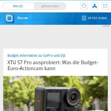
ifun (2)
iphone-ticker
ifun.de
46 832 Artikel
Budget-Alternative zu GoPro und DJI
XTU S7 Pro ausprobiert: Was die Budget-
Euro-Actioncam kann