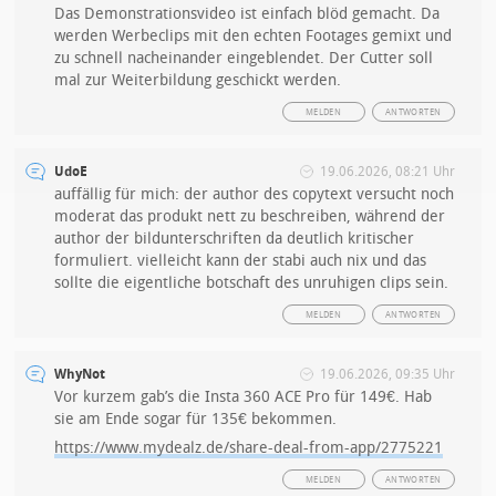
Das Demonstrationsvideo ist einfach blöd gemacht. Da
werden Werbeclips mit den echten Footages gemixt und
zu schnell nacheinander eingeblendet. Der Cutter soll
mal zur Weiterbildung geschickt werden.
MELDEN
ANTWORTEN
UdoE
19.06.2026, 08:21 Uhr
auffällig für mich: der author des copytext versucht noch
moderat das produkt nett zu beschreiben, während der
author der bildunterschriften da deutlich kritischer
formuliert. vielleicht kann der stabi auch nix und das
sollte die eigentliche botschaft des unruhigen clips sein.
MELDEN
ANTWORTEN
WhyNot
19.06.2026, 09:35 Uhr
Vor kurzem gab’s die Insta 360 ACE Pro für 149€. Hab
sie am Ende sogar für 135€ bekommen.
https://www.mydealz.de/share-deal-from-app/2775221
MELDEN
ANTWORTEN