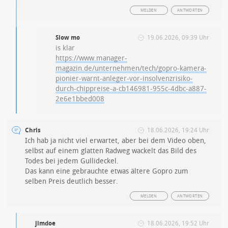
MELDEN
ANTWORTEN
Slow mo
19.06.2026, 09:39 Uhr
is klar
https://www.manager-
magazin.de/unternehmen/tech/gopro-kamera-
pionier-warnt-anleger-vor-insolvenzrisiko-
durch-chippreise-a-cb146981-955c-4dbc-a887-
2e6e1bbed008
Chris
18.06.2026, 19:24 Uhr
Ich hab ja nicht viel erwartet, aber bei dem Video oben,
selbst auf einem glatten Radweg wackelt das Bild des
Todes bei jedem Gullideckel.
Das kann eine gebrauchte etwas ältere Gopro zum
selben Preis deutlich besser.
MELDEN
ANTWORTEN
jimdoe
18.06.2026, 19:52 Uhr