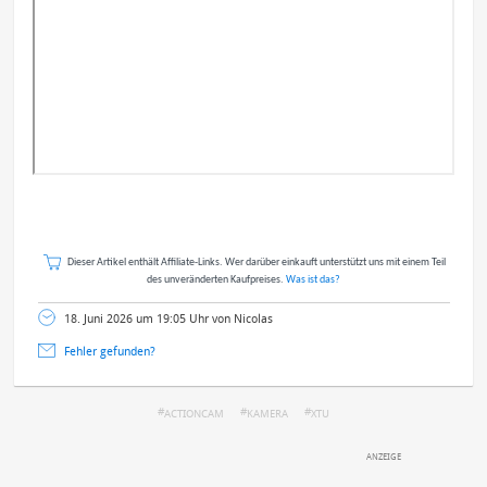
Dieser Artikel enthält Affiliate-Links. Wer darüber einkauft unterstützt uns mit einem Teil
des unveränderten Kaufpreises.
Was ist das?
18. Juni 2026 um 19:05 Uhr von Nicolas
Fehler gefunden?
ACTIONCAM
KAMERA
XTU
DEINE ANMERKUNG ZUM ARTIKEL