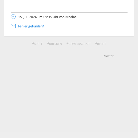
15. Juli 2024 um 09:35 Uhr von Nicolas
Fehler gefunden?
APPLE
DRESDEN
GEWERKSCHAFT
RECHT
DEINE ANMERKUNG ZUM ARTIKEL
Mit Absendung stimmst du unseren
Datenschutzbestimmungen
zu