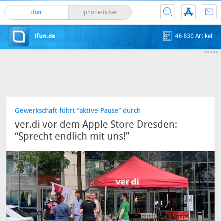
ifun
iphone-ticker
ifun.de
46 830 Artikel
Gewerkschaft führt “aktive Pause” durch
ver.di vor dem Apple Store Dresden:
“Sprecht endlich mit uns!”