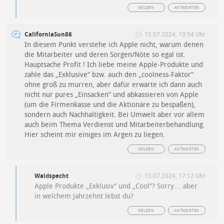
MELDEN
ANTWORTEN
CaliforniaSun86
15.07.2024, 10:54 Uhr
In diesem Punkt verstehe ich Apple nicht, warum denen
die Mitarbeiter und deren Sorgen/Nöte so egal ist.
Hauptsache Profit ! Ich liebe meine Apple-Produkte und
zahle das „Exklusive“ bzw. auch den „coolness-Faktor“
ohne groß zu murren, aber dafür erwarte ich dann auch
nicht nur pures „Einsacken“ und abkassieren von Apple
(um die Firmenkasse und die Aktionäre zu bespaßen),
sondern auch Nachhaltigkeit. Bei Umwelt aber vor allem
auch beim Thema Verdienst und Mitarbeiterbehandlung.
Hier scheint mir einiges im Argen zu liegen.
MELDEN
ANTWORTEN
Waldspecht
15.07.2024, 17:12 Uhr
Apple Produkte „Exklusiv“ und „Cool“? Sorry….aber
in welchem Jahrzehnt lebst du?
MELDEN
ANTWORTEN