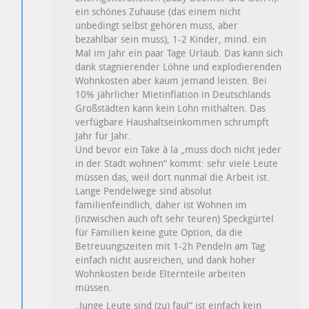
ein schönes Zuhause (das einem nicht
unbedingt selbst gehören muss, aber
bezahlbar sein muss), 1-2 Kinder, mind. ein
Mal im Jahr ein paar Tage Urlaub. Das kann sich
dank stagnierender Löhne und explodierenden
Wohnkosten aber kaum jemand leisten. Bei
10% jährlicher Mietinflation in Deutschlands
Großstädten kann kein Lohn mithalten. Das
verfügbare Haushaltseinkommen schrumpft
Jahr für Jahr.
Und bevor ein Take à la „muss doch nicht jeder
in der Stadt wohnen“ kommt: sehr viele Leute
müssen das, weil dort nunmal die Arbeit ist.
Lange Pendelwege sind absolut
familienfeindlich, daher ist Wohnen im
(inzwischen auch oft sehr teuren) Speckgürtel
für Familien keine gute Option, da die
Betreuungszeiten mit 1-2h Pendeln am Tag
einfach nicht ausreichen, und dank hoher
Wohnkosten beide Elternteile arbeiten
müssen.
„Junge Leute sind (zu) faul“ ist einfach kein