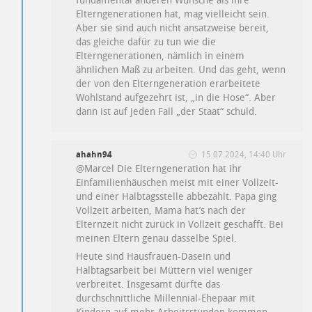
fundamental anderen Wünsche als ihre
Elterngenerationen hat, mag vielleicht sein.
Aber sie sind auch nicht ansatzweise bereit,
das gleiche dafür zu tun wie die
Elterngenerationen, nämlich in einem
ähnlichen Maß zu arbeiten. Und das geht, wenn
der von den Elterngeneration erarbeitete
Wohlstand aufgezehrt ist, „in die Hose“. Aber
dann ist auf jeden Fall „der Staat“ schuld.
ahahn94
15.07.2024, 14:40 Uhr
@Marcel Die Elterngeneration hat ihr
Einfamilienhäuschen meist mit einer Vollzeit-
und einer Halbtagsstelle abbezahlt. Papa ging
Vollzeit arbeiten, Mama hat’s nach der
Elternzeit nicht zurück in Vollzeit geschafft. Bei
meinen Eltern genau dasselbe Spiel.
Heute sind Hausfrauen-Dasein und
Halbtagsarbeit bei Müttern viel weniger
verbreitet. Insgesamt dürfte das
durchschnittliche Millennial-Ehepaar mit