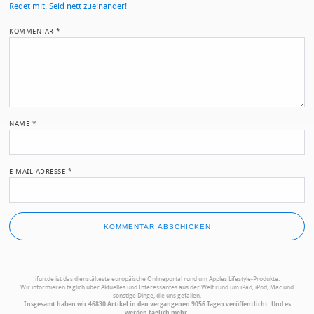
Redet mit. Seid nett zueinander!
KOMMENTAR
*
NAME
*
E-MAIL-ADRESSE
*
ifun.de ist das dienstälteste europäische Onlineportal rund um Apples Lifestyle-Produkte.
Wir informieren täglich über Aktuelles und Interessantes aus der Welt rund um iPad, iPod, Mac und
sonstige Dinge, die uns gefallen.
Insgesamt haben wir 46830 Artikel in den vergangenen 9056 Tagen veröffentlicht. Und es
werden täglich mehr.