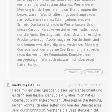
vorhersehbar und austauschbar ist. Wer anderer
Meinung ist, darf gerne ein paar Titel droppen die
besser waren. Was ich allerdings überhaupt nicht
nachvollziehen kann ist Schmigadoon, was ein
Schrott. Das kann ich nicht in Worte fassen. Und
dieses Carpool Karaoke verstehen vermutlich auch
nur die Amis. Bestätigt mich aber, dass die restlichen
Produktionen von Apple magerer Durchschnitt sind
und keinen Award würdig sind, weder der Morning
Quatsch, noch der alberne See-Kram und erst recht
nicht das verhunzte Foundation. Komplett leer
ausgegeangen. War auch nix was mich überzeugt
hatte. Sorry.
MELDEN
ANTWORTEN
marketing ist alles
13.09.2022, 15:33 Uhr
Habe mir ein paar Episoden dieser Serie angeschaut und
es dann sein lassen. Klar subjektiv, aber mich hat es
überhaupt nicht angesprochen. Überzogene Darstellung,
lachen konnte ich eher selten und von der Qualität alles
sehr durchschnittlich. Verstehe die Begeisterung nicht.