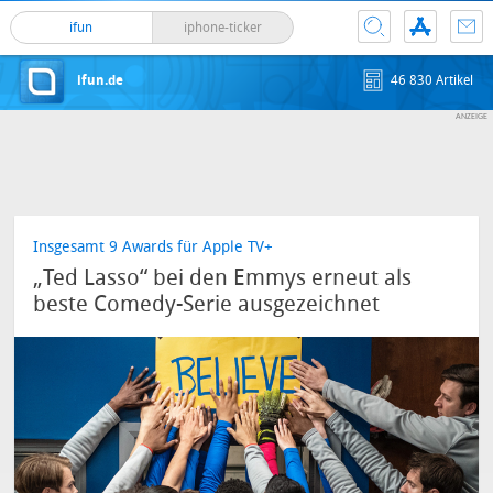
ifun
iphone-ticker
ifun.de
46 830 Artikel
Insgesamt 9 Awards für Apple TV+
„Ted Lasso“ bei den Emmys erneut als
beste Comedy-Serie ausgezeichnet