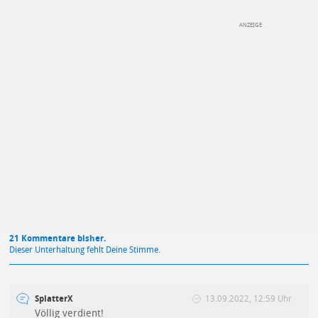
DEINE ANMERKUNG ZUM ARTIKEL
Mit Absendung stimmst du unseren
Datenschutzbestimmungen
zu
21 Kommentare bisher.
Dieser Unterhaltung fehlt Deine Stimme.
SplatterX
13.09.2022, 12:59 Uhr
Völlig verdient!