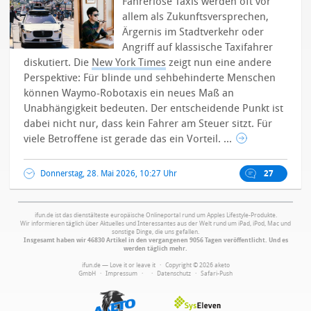
Fahrerlose Taxis werden oft vor
allem als Zukunftsversprechen,
Ärgernis im Stadtverkehr oder
Angriff auf klassische Taxifahrer
diskutiert. Die
New York Times
zeigt nun eine andere
Perspektive: Für blinde und sehbehinderte Menschen
können Waymo-Robotaxis ein neues Maß an
Unabhängigkeit bedeuten.
Der entscheidende Punkt ist
dabei nicht nur, dass kein Fahrer am Steuer sitzt. Für
viele Betroffene ist gerade das ein Vorteil. ...
Donnerstag, 28. Mai 2026, 10:27 Uhr
27
ifun.de ist das dienstälteste europäische Onlineportal rund um Apples Lifestyle-Produkte.
Wir informieren täglich über Aktuelles und Interessantes aus der Welt rund um iPad, iPod, Mac und
sonstige Dinge, die uns gefallen.
Insgesamt haben wir 46830 Artikel in den vergangenen 9056 Tagen veröffentlicht. Und es
werden täglich mehr.
ifun.de — Love it or leave it · Copyright © 2026 aketo
GmbH ·
Impressum
·
·
Datenschutz
·
Safari-Push