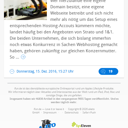
Wer hierzulande eine eigene
Domain besitzt, eine eigene
Webseite betreibt und sich nicht
mehr als nötig um das Setup eines
entsprechenden Hosting-Accouts kümmern möchte,
landet häufig bei den Angeboten von Strato und 1&1.
Die beiden Unternehmen, die sich bislang immerhin
noch etwas Konkurrenz in Sachen Webhosting gemacht
haben, gehören zukünftig zur gleichen Konzernmutter.
So ...
Donnerstag, 15. Dez. 2016, 15:27 Uhr
19
ifun.de ist das dienstälteste europäische Onlineportal rund um Apples Lifestyle-Produkte.
Wir informieren täglich über Aktuelles und Interessantes aus der Welt rund um iPad, iPod, Mac und
sonstige Dinge, die uns gefallen.
Insgesamt haben wir 46830 Artikel in den vergangenen 9055 Tagen veröffentlicht. Und es
werden täglich mehr.
ifun.de — Love it or leave it · Copyright © 2026 aketo
GmbH ·
Impressum
·
·
Datenschutz
·
Safari-Push