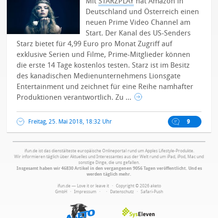
Mit
STARZPLAY
hat Amazon in
Deutschland und Österreich einen
neuen Prime Video Channel am
Start. Der Kanal des US-Senders
Starz bietet für 4,99 Euro pro Monat Zugriff auf
exklusive Serien und Filme, Prime-Mitglieder können
die erste 14 Tage kostenlos testen.
Starz ist im Besitz
des kanadischen Medienunternehmens Lionsgate
Entertainment und zeichnet für eine Reihe namhafter
Produktionen verantwortlich. Zu ...
Freitag, 25. Mai 2018, 18:32 Uhr
9
ifun.de ist das dienstälteste europäische Onlineportal rund um Apples Lifestyle-Produkte.
Wir informieren täglich über Aktuelles und Interessantes aus der Welt rund um iPad, iPod, Mac und
sonstige Dinge, die uns gefallen.
Insgesamt haben wir 46830 Artikel in den vergangenen 9056 Tagen veröffentlicht. Und es
werden täglich mehr.
ifun.de — Love it or leave it · Copyright © 2026 aketo
GmbH ·
Impressum
·
·
Datenschutz
·
Safari-Push