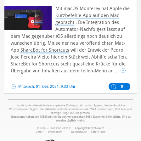
Mit macOS Monterey hat Apple die
Kurzbefehle-App auf den Mac
gebracht
. Die Integration des
Automator-Nachfolgers lässt auf
dem Mac gegenüber iOS allerdings noch deutlich zu
wünschen übrig. Mit seiner neu veröffentlichten Mac-
App
ShareBot for Shortcuts
will der Entwickler Pedro
Jose Pereira Vieito hier ein Stück weit Abhilfe schaffen.
ShareBot for Shortcuts stellt quasi eine Krücke für die
Übergabe von Inhalten aus dem Teilen-Menü an ...
Mittwoch, 01. Dez. 2021, 9:33 Uhr
0
ifun.de ist das dienstälteste europäische Onlineportal rund um Apples Lifestyle-Produkte.
Wir informieren täglich über Aktuelles und Interessantes aus der Welt rund um iPad, iPod, Mac und
sonstige Dinge, die uns gefallen.
Insgesamt haben wir 46830 Artikel in den vergangenen 9057 Tagen veröffentlicht. Und es
werden täglich mehr.
ifun.de — Love it or leave it · Copyright © 2026 aketo
GmbH ·
Impressum
·
·
Datenschutz
·
Safari-Push