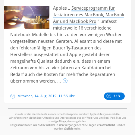
Apples „
Serviceprogramm für
Tastaturen des MacBook, MacBook
Air und MacBook Pro
“ umfasst
mittlerweile 16 verschiedene
Notebook-Modelle bis hin zu den vor wenigen Wochen
vorgestellten neusten Geräten. Allesamt sind diese mit
den fehleranfälligen Butterfly-Tastaturen des
Herstellers ausgestattet und Apple gesteht deren
mangelhafte Qualität dadurch ein, dass in einem
Zeitraum von bis zu vier Jahren ab Kaufdatum bei
Bedarf auch die Kosten für mehrfache Reparaturen
übernommen werden. ...
Mittwoch, 14. Aug. 2019, 11:56 Uhr
113
ifun.de ist das dienstälteste europäische Onlineportal rund um Apples Lifestyle-Produkte.
Wir informieren täglich über Aktuelles und Interessantes aus der Welt rund um iPad, iPod, Mac und
sonstige Dinge, die uns gefallen.
Insgesamt haben wir 46812 Artikel in den vergangenen 9053 Tagen veröffentlicht. Und es
werden täglich mehr.