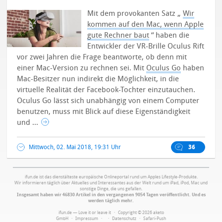
Mit dem provokanten Satz „
Wir
kommen auf den Mac, wenn Apple
gute Rechner baut
“ haben die
Entwickler der VR-Brille Oculus Rift
vor zwei Jahren die Frage beantworte, ob denn mit
einer Mac-Version zu rechnen sei. Mit
Oculus Go
haben
Mac-Besitzer nun indirekt die Möglichkeit, in die
virtuelle Realität der Facebook-Tochter einzutauchen.
Oculus Go lässt sich unabhängig von einem Computer
benutzen, muss mit Blick auf diese Eigenständigkeit
und ...
Mittwoch, 02. Mai 2018, 19:31 Uhr
36
ifun.de ist das dienstälteste europäische Onlineportal rund um Apples Lifestyle-Produkte.
Wir informieren täglich über Aktuelles und Interessantes aus der Welt rund um iPad, iPod, Mac und
sonstige Dinge, die uns gefallen.
Insgesamt haben wir 46830 Artikel in den vergangenen 9054 Tagen veröffentlicht. Und es
werden täglich mehr.
ifun.de — Love it or leave it · Copyright © 2026 aketo
GmbH ·
Impressum
·
·
Datenschutz
·
Safari-Push