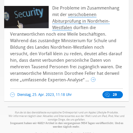
Die Probleme im Zusammenhang
mit der
verschobenen
Abiturprüfung in Nordrhein-
Westfalen
dürften die
Verantwortlichen noch eine Weile beschäftigen.
Während das zuständige Ministerium für Schule und
Bildung des Landes Nordrhein-Westfalen noch
versucht, den Vorfall klein zu reden, deutet alles darauf
hin, dass damit verbunden persönliche Daten von
mehreren Tausend Personen frei zugänglich waren. Die
verantwortliche Ministerin Dorothee Feller hat derweil
eine „umfassende Experten-Analyse“ ...
Dienstag, 25. Apr. 2023, 11:18 Uhr
29
ifun.de ist das dienstälteste europäische Onlineportal rund um Apples Lifestyle-Produkte.
Wir informieren täglich über Aktuelles und Interessantes aus der Welt rund um iPad, iPod, Mac und
sonstige Dinge, die uns gefallen.
Insgesamt haben wir 46827 Artikel in den vergangenen 9054 Tagen veröffentlicht. Und es
werden täglich mehr.