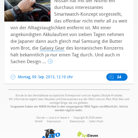
Nissan hat mit der Nismo ein
durchaus interessantes
Smartwatch-Konzept vorgestellt,
das offenbar nicht mehr all zu weit
von der Alltagstauglichkeit entfernt ist. Mit einer
angekündigten Akkulaufzeit von sieben Tagen nehmen
die Japaner dann auch gleich mal Samsung die Butter
vom Brot, die
Galaxy Gear
des koreanischen Konzerns
hält bekanntlich ja nur einen Tag durch. Und auch in
Sachen Design ...
Montag, 09. Sep. 2013, 12:10 Uhr
24
ifun.de ist das dienstälteste europäische Onlineportal rund um Apples Lifestyle-Produkte.
Wir informieren täglich über Aktuelles und Interessantes aus der Welt rund um iPad, iPod, Mac und
sonstige Dinge, die uns gefallen.
Insgesamt haben wir 46830 Artikel in den vergangenen 9056 Tagen veröffentlicht. Und es
werden täglich mehr.
ifun.de — Love it or leave it · Copyright © 2026 aketo
GmbH ·
Impressum
·
·
Datenschutz
·
Safari-Push