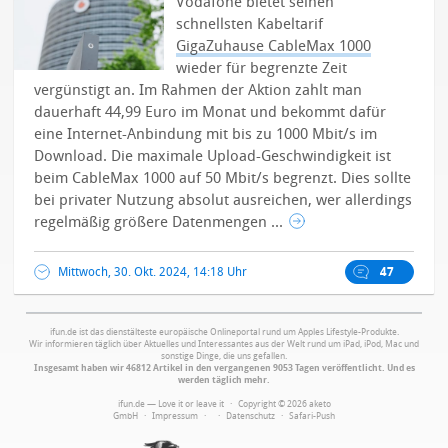
Vodafone bietet seinen
schnellsten Kabeltarif
GigaZuhause CableMax 1000
wieder für begrenzte Zeit
vergünstigt an. Im Rahmen der Aktion zahlt man
dauerhaft 44,99 Euro im Monat und bekommt dafür
eine Internet-Anbindung mit bis zu 1000 Mbit/s im
Download. Die maximale Upload-Geschwindigkeit ist
beim CableMax 1000 auf 50 Mbit/s begrenzt. Dies sollte
bei privater Nutzung absolut ausreichen, wer allerdings
regelmäßig größere Datenmengen ...
Mittwoch, 30. Okt. 2024, 14:18 Uhr
47
ifun.de ist das dienstälteste europäische Onlineportal rund um Apples Lifestyle-Produkte.
Wir informieren täglich über Aktuelles und Interessantes aus der Welt rund um iPad, iPod, Mac und
sonstige Dinge, die uns gefallen.
Insgesamt haben wir 46812 Artikel in den vergangenen 9053 Tagen veröffentlicht. Und es
werden täglich mehr.
ifun.de — Love it or leave it · Copyright © 2026 aketo
GmbH ·
Impressum
·
·
Datenschutz
·
Safari-Push