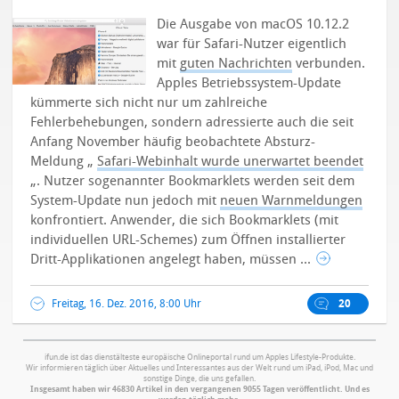
Die Ausgabe von macOS 10.12.2
war für Safari-Nutzer eigentlich
mit
guten Nachrichten
verbunden.
Apples Betriebssystem-Update
kümmerte sich nicht nur um zahlreiche
Fehlerbehebungen, sondern adressierte auch die seit
Anfang November häufig beobachtete Absturz-
Meldung „
Safari-Webinhalt wurde unerwartet beendet
„.
Nutzer sogenannter Bookmarklets werden seit dem
System-Update nun jedoch mit
neuen Warnmeldungen
konfrontiert. Anwender, die sich Bookmarklets (mit
individuellen URL-Schemes) zum Öffnen installierter
Dritt-Applikationen angelegt haben, müssen ...
Freitag, 16. Dez. 2016, 8:00 Uhr
20
ifun.de ist das dienstälteste europäische Onlineportal rund um Apples Lifestyle-Produkte.
Wir informieren täglich über Aktuelles und Interessantes aus der Welt rund um iPad, iPod, Mac und
sonstige Dinge, die uns gefallen.
Insgesamt haben wir 46830 Artikel in den vergangenen 9055 Tagen veröffentlicht. Und es