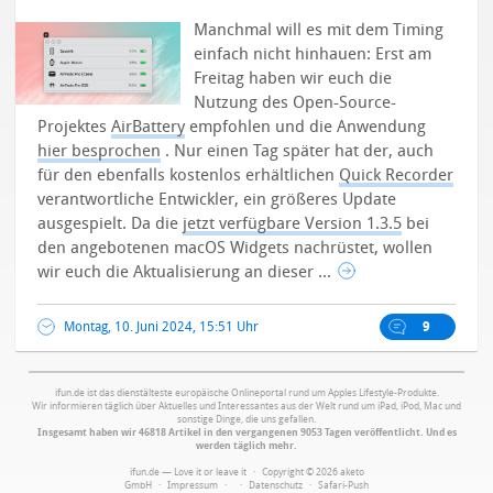
Manchmal will es mit dem Timing
einfach nicht hinhauen: Erst am
Freitag haben wir euch die
Nutzung des Open-Source-
Projektes
AirBattery
empfohlen und die Anwendung
hier besprochen
. Nur einen Tag später hat der, auch
für den ebenfalls kostenlos erhältlichen
Quick Recorder
verantwortliche Entwickler, ein größeres Update
ausgespielt.
Da die
jetzt verfügbare Version 1.3.5
bei
den angebotenen macOS Widgets nachrüstet, wollen
wir euch die Aktualisierung an dieser ...
Montag, 10. Juni 2024, 15:51 Uhr
9
ifun.de ist das dienstälteste europäische Onlineportal rund um Apples Lifestyle-Produkte.
Wir informieren täglich über Aktuelles und Interessantes aus der Welt rund um iPad, iPod, Mac und
sonstige Dinge, die uns gefallen.
Insgesamt haben wir 46818 Artikel in den vergangenen 9053 Tagen veröffentlicht. Und es
werden täglich mehr.
ifun.de — Love it or leave it · Copyright © 2026 aketo
GmbH ·
Impressum
·
·
Datenschutz
·
Safari-Push