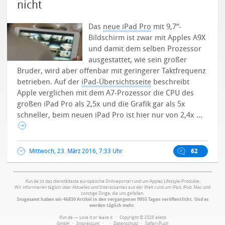
nicht
Das
neue iPad Pro
mit 9,7“-
Bildschirm ist zwar mit Apples A9X
und damit dem selben Prozessor
ausgestattet, wie sein großer
Bruder, wird aber offenbar mit geringerer Taktfrequenz
betrieben.
Auf der
iPad-Übersichtsseite
beschreibt
Apple verglichen mit dem A7-Prozessor die CPU des
großen iPad Pro als 2,5x und die Grafik gar als 5x
schneller, beim neuen iPad Pro ist hier nur von 2,4x ...
Mittwoch, 23. März 2016, 7:33 Uhr
62
ifun.de ist das dienstälteste europäische Onlineportal rund um Apples Lifestyle-Produkte.
Wir informieren täglich über Aktuelles und Interessantes aus der Welt rund um iPad, iPod, Mac und
sonstige Dinge, die uns gefallen.
Insgesamt haben wir 46830 Artikel in den vergangenen 9055 Tagen veröffentlicht. Und es
werden täglich mehr.
ifun.de — Love it or leave it · Copyright © 2026 aketo
GmbH ·
Impressum
·
·
Datenschutz
·
Safari-Push