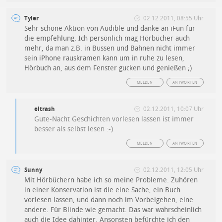
Tyler
02.12.2011, 08:55 Uhr
Sehr schöne Aktion von Audible und danke an iFun für
die empfehlung. Ich persönlich mag Hörbücher auch
mehr, da man z.B. in Bussen und Bahnen nicht immer
sein iPhone rauskramen kann um in ruhe zu lesen,
Hörbuch an, aus dem Fenster gucken und genießen ;)
MELDEN
ANTWORTEN
eltrash
02.12.2011, 10:07 Uhr
Gute-Nacht Geschichten vorlesen lassen ist immer
besser als selbst lesen :-)
MELDEN
ANTWORTEN
Sunny
02.12.2011, 12:05 Uhr
Mit Hörbüchern habe ich so meine Probleme. Zuhören
in einer Konservation ist die eine Sache, ein Buch
vorlesen lassen, und dann noch im Vorbeigehen, eine
andere. Für Blinde wie gemacht. Das war wahrscheinlich
auch die Idee dahinter. Ansonsten befürchte ich den