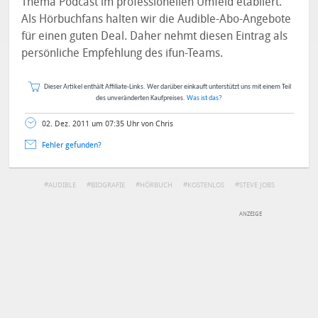
Thema Podcast im professionellen Umfeld etabliert.
Als Hörbuchfans halten wir die Audible-Abo-Angebote
für einen guten Deal. Daher nehmt diesen Eintrag als
persönliche Empfehlung des ifun-Teams.
Dieser Artikel enthält Affiliate-Links. Wer darüber einkauft unterstützt uns mit einem Teil
des unveränderten Kaufpreises.
Was ist das?
02. Dez. 2011 um 07:35 Uhr von Chris
Fehler gefunden?
AUDIBLE
BIOGRAFIE
HÖRBUCH
KOSTENLOS
STEVE JOBS
DEINE ANMERKUNG ZUM ARTIKEL
Mit Absendung stimmst du unseren