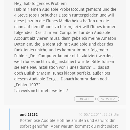
Hey, hab folgendes Problem.
Hab mir einen Audiable Probeaccount gemacht und die
4 Steve Jobs Hörbücher Datein runtergeladen und will
diese jetzt in die iTunes Mediathek schaffen um die
dann auf dem iPhone zu hören, jetzt will iTunes immer
folgendes: Das ich mein Computer für den Audiable
Account aktivieren muss, dann gebe ich meine Amazon
Daten ein, die ja identisch mit Audiable sind aber das
funktioniert nicht, und es kommt immer folgender
Fehler: „Der Computer konnte nicht aktiviert werden,
weil iTunes nicht richtig installiert wurde. Bitte führen
sie eine Neuinstallation von iTunes durch“ … das ist
doch Bullshit? Mein iTunes klappt perfekt, außer bei
diesem Audiable Zeug… Danach kommt dann noch
„Fehler 1007“
Ich weiß nicht mehr weiter :/
MELDEN
ANTWORTEN
andi25252
05.12.2011, 22:53 Uhr
Kostenlose Audible Hotline anrufen und es wird dir
sofort geholfen. Aber warum kommst du nicht selbst