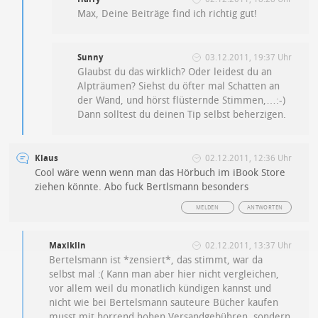
Max, Deine Beiträge find ich richtig gut!
Sunny
03.12.2011, 19:37 Uhr
Glaubst du das wirklich? Oder leidest du an
Alpträumen? Siehst du öfter mal Schatten an
der Wand, und hörst flüsternde Stimmen,…:-)
Dann solltest du deinen Tip selbst beherzigen.
Klaus
02.12.2011, 12:36 Uhr
Cool wäre wenn wenn man das Hörbuch im iBook Store
ziehen könnte. Abo fuck Bertlsmann besonders
MELDEN
ANTWORTEN
Maxiklin
02.12.2011, 13:37 Uhr
Bertelsmann ist *zensiert*, das stimmt, war da
selbst mal :( Kann man aber hier nicht vergleichen,
vor allem weil du monatlich kündigen kannst und
nicht wie bei Bertelsmann sauteure Bücher kaufen
musst mit horrend hohen Versandgebühren, sondern