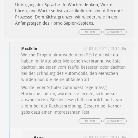
Untergang der Sprache. In Worten denken, Worte
hören, und Worte selbst zu artikulieren sind differente
Prozesse. Demnächst grunzen wir wieder, wie in den
Anfangstagen des Homo Sapien-Sapiens.
MELDEN
ANTWORTEN
Maxiklin
02.12.2011, 13:34 Uhr
Welche Drogen nimmst du denn ? :) Leute wie du
haben im Mittelalter Menschen verbrannt, weil sie
dachten, sie seien vom Teufel besessen oder dachten
bei der Erfindung des Automobils, den Menschen
würden nun die Beine abfaulen xD
Würde jeder Schüler zumindest regelmässg
Hörbücher hören, würden sie lernen, sich besser
auszudrücken, Bücher lesen hilft natürlich auch, vor
allem bei der Rechtschreibung. Gestern bei Kerner
gabs dazu einen interessanten Test.
MELDEN
ANTWORTEN
Harry
02.12.2011, 18:28 Uhr