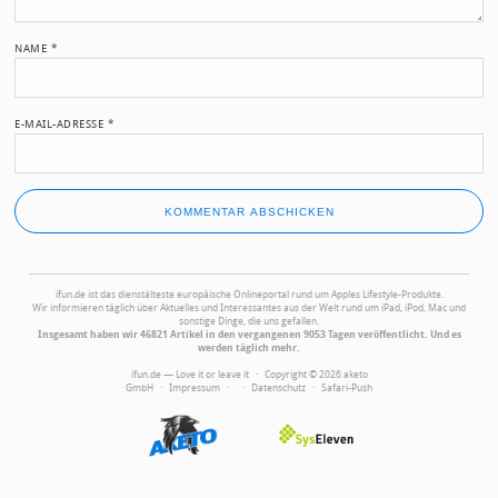
NAME
*
E-MAIL-ADRESSE
*
ifun.de ist das dienstälteste europäische Onlineportal rund um Apples Lifestyle-Produkte.
Wir informieren täglich über Aktuelles und Interessantes aus der Welt rund um iPad, iPod, Mac und
sonstige Dinge, die uns gefallen.
Insgesamt haben wir 46821 Artikel in den vergangenen 9053 Tagen veröffentlicht. Und es
werden täglich mehr.
ifun.de — Love it or leave it · Copyright © 2026 aketo
GmbH ·
Impressum
·
·
Datenschutz
·
Safari-Push